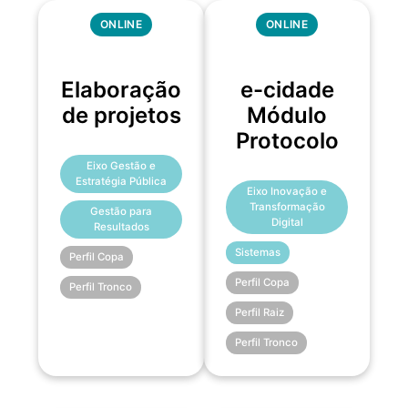
ONLINE
ONLINE
Elaboração
e-cidade
de projetos
Módulo
Protocolo
Eixo Gestão e
Estratégia Pública
Eixo Inovação e
Transformação
Gestão para
Digital
Resultados
Sistemas
Perfil Copa
Perfil Copa
Perfil Tronco
Perfil Raiz
Perfil Tronco