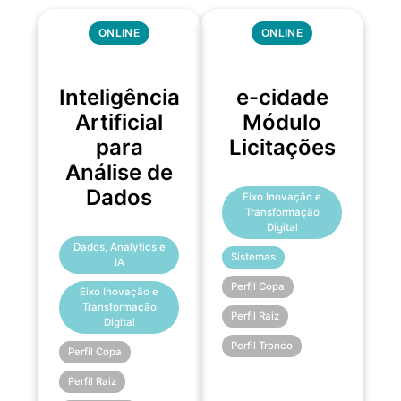
ONLINE
ONLINE
Inteligência
e-cidade
Artificial
Módulo
para
Licitações
Análise de
Dados
Eixo Inovação e
Transformação
Digital
Dados, Analytics e
Sistemas
IA
Perfil Copa
Eixo Inovação e
Transformação
Perfil Raiz
Digital
Perfil Tronco
Perfil Copa
Perfil Raiz