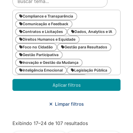
Compliance e Transparência
Comunicação e Feedback
Contratos e Licitações
Dados, Analytics e IA
Direitos Humanos e Equidade
Foco no Cidadão
Gestão para Resultados
Gestão Participativa
Inovação e Gestão da Mudança
Inteligência Emocional
Legislação Pública
Meio Ambiente e Sustentabilidade
Aplicar filtros
Metodologias Ágeis
Orçamento e Finanças
Planejamento Estratégico
Planejamento Urbano/Mobilidade
Saúde
Limpar filtros
Sistemas
SMF
Trabalho em Equipe
Trilha CAC
Exibindo 17–24 de 107 resultados