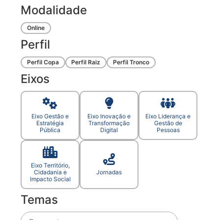
Modalidade
Online
Perfil
Perfil Copa
Perfil Raiz
Perfil Tronco
Eixos
Eixo Gestão e
Eixo Inovação e
Eixo Liderança e
Estratégia
Transformação
Gestão de
Pública
Digital
Pessoas
Eixo Território,
Cidadania e
Jornadas
Impacto Social
Temas