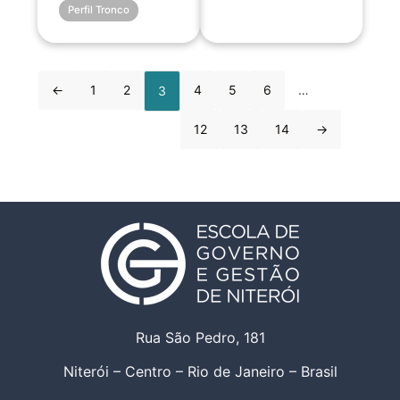
Perfil Tronco
←
1
2
4
5
6
…
3
12
13
14
→
Rua São Pedro, 181
Niterói – Centro – Rio de Janeiro – Brasil