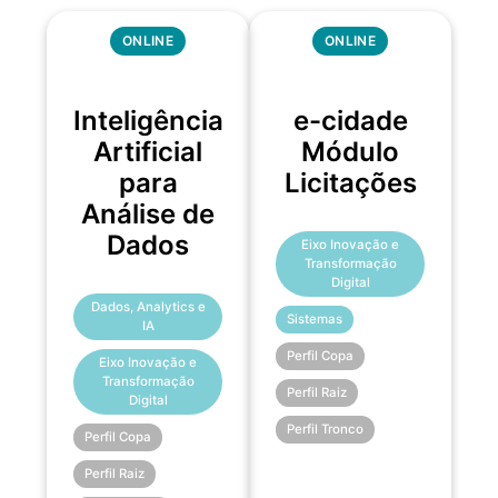
ONLINE
ONLINE
Inteligência
e-cidade
Artificial
Módulo
para
Licitações
Análise de
Dados
Eixo Inovação e
Transformação
Digital
Dados, Analytics e
Sistemas
IA
Perfil Copa
Eixo Inovação e
Transformação
Perfil Raiz
Digital
Perfil Tronco
Perfil Copa
Perfil Raiz