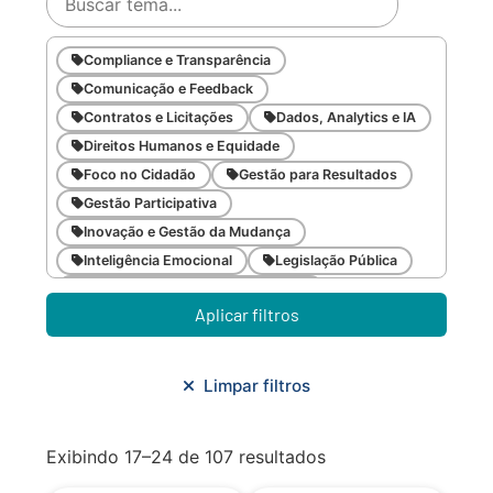
Compliance e Transparência
Comunicação e Feedback
Contratos e Licitações
Dados, Analytics e IA
Direitos Humanos e Equidade
Foco no Cidadão
Gestão para Resultados
Gestão Participativa
Inovação e Gestão da Mudança
Inteligência Emocional
Legislação Pública
Meio Ambiente e Sustentabilidade
Aplicar filtros
Metodologias Ágeis
Orçamento e Finanças
Planejamento Estratégico
Planejamento Urbano/Mobilidade
Saúde
Limpar filtros
Sistemas
SMF
Trabalho em Equipe
Trilha CAC
Exibindo 17–24 de 107 resultados