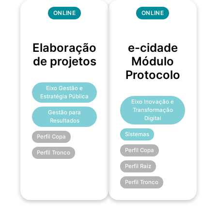
ONLINE
ONLINE
Elaboração
e-cidade
de projetos
Módulo
Protocolo
Eixo Gestão e
Estratégia Pública
Eixo Inovação e
Transformação
Gestão para
Digital
Resultados
Sistemas
Perfil Copa
Perfil Copa
Perfil Tronco
Perfil Raiz
Perfil Tronco