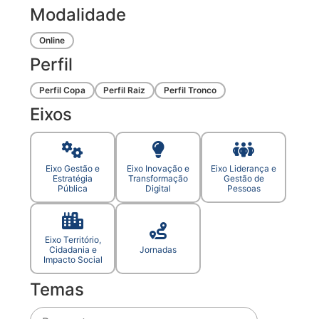
Modalidade
Online
Perfil
Perfil Copa
Perfil Raiz
Perfil Tronco
Eixos
Eixo Gestão e
Eixo Inovação e
Eixo Liderança e
Estratégia
Transformação
Gestão de
Pública
Digital
Pessoas
Eixo Território,
Cidadania e
Jornadas
Impacto Social
Temas