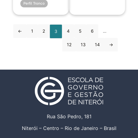
Perfil Tronco
←
1
2
4
5
6
…
3
12
13
14
→
Rua São Pedro, 181
Niterói – Centro – Rio de Janeiro – Brasil