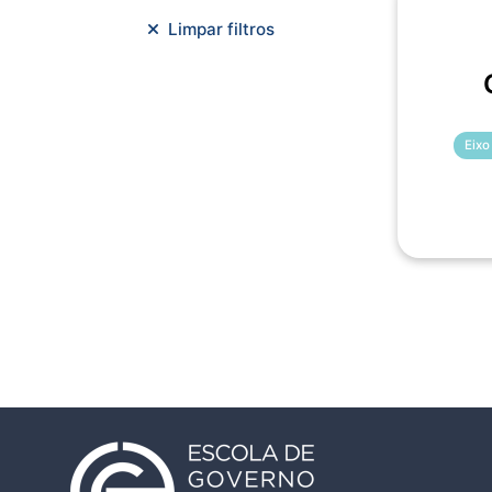
Meio Ambiente e Sustentabilidade
Limpar filtros
Metodologias Ágeis
Orçamento e Finanças
Planejamento Estratégico
Planejamento Urbano/Mobilidade
Eixo
Saúde
Sistemas
SMF
Trabalho em Equipe
Trilha CAC