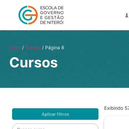
A
Início
/
Cursos
/ Página 8
Cursos
Exibindo 5
Aplicar filtros