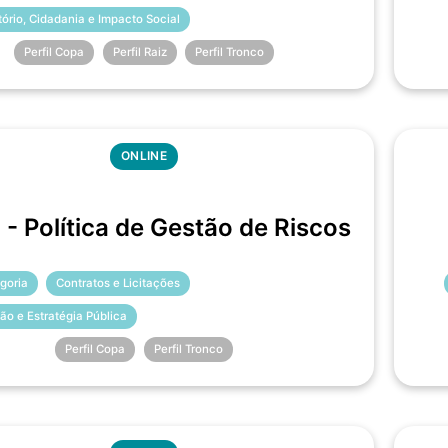
itório, Cidadania e Impacto Social
Perfil Copa
Perfil Raiz
Perfil Tronco
ONLINE
- Política de Gestão de Riscos
goria
Contratos e Licitações
ão e Estratégia Pública
Perfil Copa
Perfil Tronco