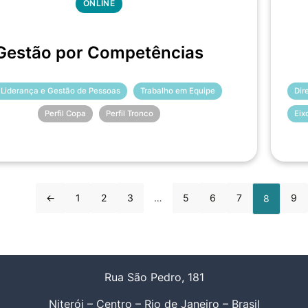
ONLINE
Gestão por Competências
 Liderança e Gestão de Pessoas
Trabalho em Equipe
Dir
Perfil Copa
Perfil Tronco
Eix
←
1
2
3
…
5
6
7
9
8
Rua São Pedro, 181
Niterói – Centro – Rio de Janeiro – Brasil