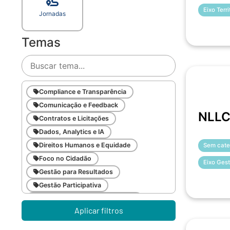
Eixo Terr
Jornadas
Temas
Compliance e Transparência
Comunicação e Feedback
NLLC 
Contratos e Licitações
Dados, Analytics e IA
Direitos Humanos e Equidade
Sem cate
Foco no Cidadão
Eixo Gest
Gestão para Resultados
Gestão Participativa
Inovação e Gestão da Mudança
Aplicar filtros
Inteligência Emocional
Legislação Pública