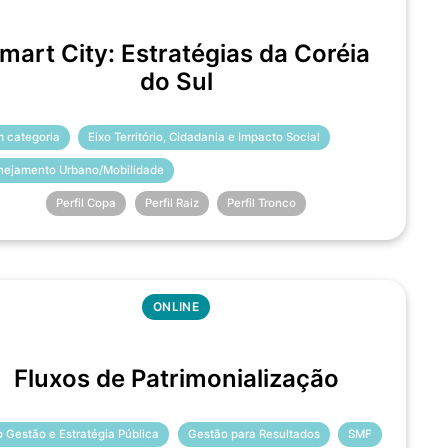
mart City: Estratégias da Coréia
do Sul
 categoria
Eixo Território, Cidadania e Impacto Social
nejamento Urbano/Mobilidade
Perfil Copa
Perfil Raiz
Perfil Tronco
ONLINE
Fluxos de Patrimonialização
o Gestão e Estratégia Pública
Gestão para Resultados
SMF