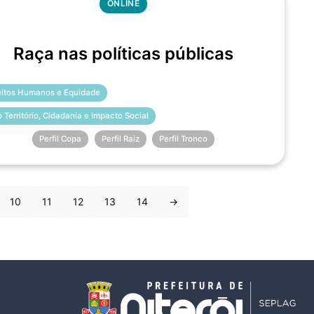
ONLINE
Raça nas políticas públicas
eitos Humanos e Equidade
o Território, Cidadania e Impacto Social
Perfil Copa
Perfil Raiz
Perfil Tronco
10
11
12
13
14
→