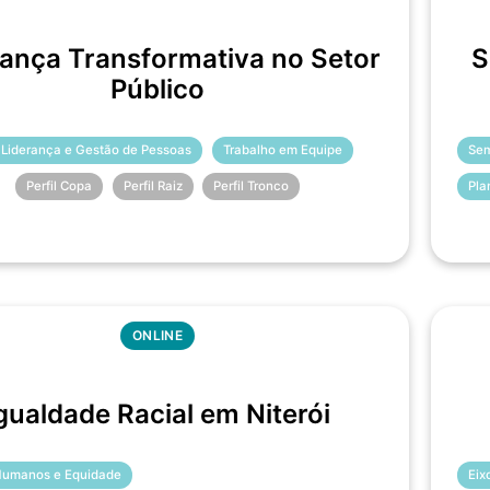
rança Transformativa no Setor
S
Público
 Liderança e Gestão de Pessoas
Trabalho em Equipe
Sem
Perfil Copa
Perfil Raiz
Perfil Tronco
Pla
ONLINE
gualdade Racial em Niterói
 Humanos e Equidade
Eix