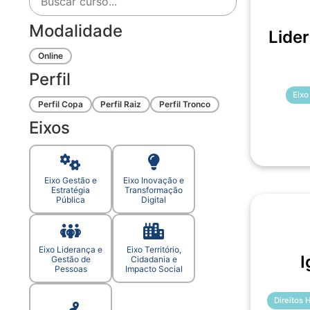
Modalidade
Lide
Online
Perfil
Eixo
Perfil Copa
Perfil Raiz
Perfil Tronco
Eixos
Eixo Gestão e
Eixo Inovação e
Estratégia
Transformação
Pública
Digital
Eixo Liderança e
Eixo Território,
I
Gestão de
Cidadania e
Pessoas
Impacto Social
Direitos