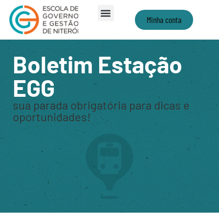
Minha conta
Boletim Estação
EGG
sua parada obrigatória para dicas e
oportunidades!