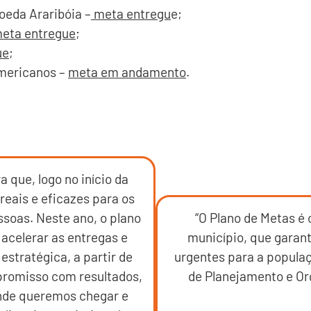
oeda Araribóia –
meta entregu
e;
eta entregue
;
ue
;
Americanos –
meta em andamento
.
a que, logo no início da
reais e eficazes para os
soas. Neste ano, o plano
“O Plano de Metas é 
 acelerar as entregas e
município, que garant
estratégica, a partir de
urgentes para a populaç
promisso com resultados,
de Planejamento e Or
onde queremos chegar e