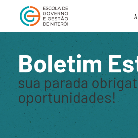
A
Boletim Es
sua parada obrigat
oportunidades!