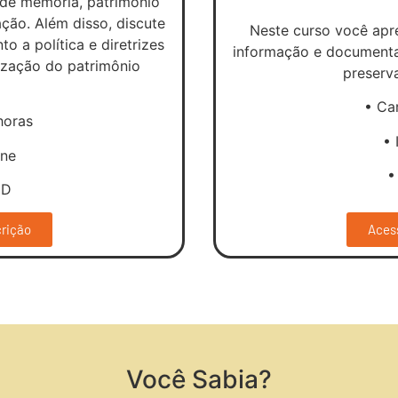
 de memória, patrimônio
ação. Além disso, discute
Neste curso você apr
o a política e diretrizes
informação e documenta
ização do patrimônio
preserv
• Ca
horas
• 
ine
•
aD
crição
Acess
Você Sabia?