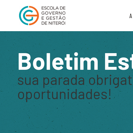
A
Boletim Es
sua parada obrigat
oportunidades!