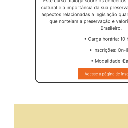
Este curso dialoga sobre os conceitos
cultural e a importância da sua preserv
aspectos relacionadas a legislação quant
que norteiam a preservação e valor
Brasileiro.
• Carga horária: 10 
• Inscrições: On-l
• Modalidade :E
Acesse a página de ins