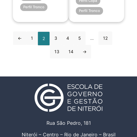
Perfil Copa
Perfil Tronco
Perfil Tronco
←
1
3
4
5
…
12
2
13
14
→
Rua São Pedro, 181
Niterói – Centro – Rio de Janeiro – Brasil