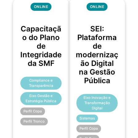
ONLINE
ONLINE
Capacitaçã
SEI:
o do Plano
Plataforma
de
de
Integridade
modernizaç
da SMF
ão Digital
na Gestão
Pública
Compliance e
Transparência
Eixo Gestão e
Eixo Inovação e
Estratégia Pública
Transformação
Digital
Perfil Copa
Sistemas
Perfil Tronco
Perfil Copa