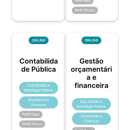
Perfil Raiz
Perfil Tronco
ONLINE
ONLINE
Contabilida
Gestão
de Pública
orçamentári
a e
financeira
Eixo Gestão e
Estratégia Pública
Orçamento e
Eixo Gestão e
Finanças
Estratégia Pública
Perfil Copa
Orçamento e
Finanças
Perfil Tronco