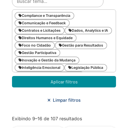
Compliance e Transparência
Comunicação e Feedback
Contratos e Licitações
Dados, Analytics e IA
Direitos Humanos e Equidade
Foco no Cidadão
Gestão para Resultados
Gestão Participativa
Inovação e Gestão da Mudança
Inteligência Emocional
Legislação Pública
Meio Ambiente e Sustentabilidade
Aplicar filtros
Metodologias Ágeis
Orçamento e Finanças
Planejamento Estratégico
Planejamento Urbano/Mobilidade
Saúde
Limpar filtros
Sistemas
SMF
Trabalho em Equipe
Trilha CAC
Exibindo 9–16 de 107 resultados