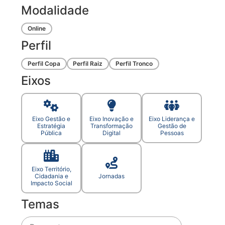
Modalidade
Online
Perfil
Perfil Copa
Perfil Raiz
Perfil Tronco
Eixos
Eixo Gestão e
Eixo Inovação e
Eixo Liderança e
Estratégia
Transformação
Gestão de
Pública
Digital
Pessoas
Eixo Território,
Cidadania e
Jornadas
Impacto Social
Temas