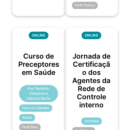
Perfil Tronco
ONLINE
ONLINE
Curso de
Jornada de
Preceptores
Certificaçã
em Saúde
o dos
Agentes da
Rede de
Eixo Território,
Cidadania e
Controle
Impacto Social
interno
Foco no Cidadão
Saúde
Jornadas
Perfil Raiz