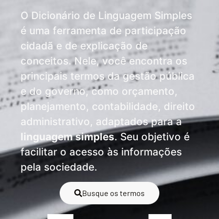
O Dicionário de Linguagem Simples
é uma ferramenta de participação
cidadã e de explicação de
conceitos. Nele, você encontra os
principais termos da gestão pública
e do governo, como orçamento,
planejamento, contabilidade, direito
administrativo, adaptados para a
linguagem simples
. Seu objetivo é
facilitar o acesso às informações
pela sociedade.
Busque os termos