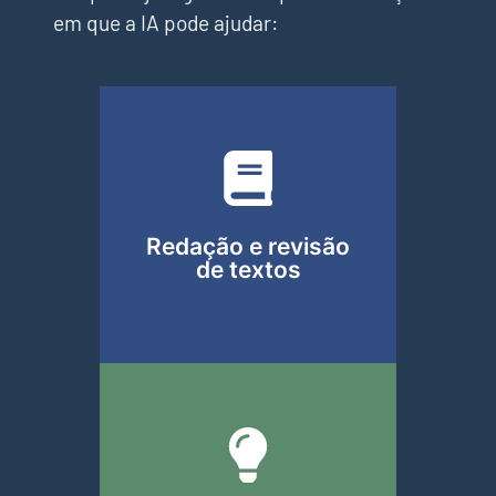
em que a IA pode ajudar:
Elaborar e-mails, atas e
relatórios com mais clareza.
Redação e revisão
de textos
Gerar resumos de reuniões,
estruturar cronogramas ou