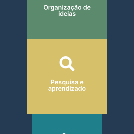
planejar um rascunho de
Organização de
projetos.
ideias
Pedir explicações simples
sobre conceitos ou políticas
Pesquisa e
públicas.
aprendizado