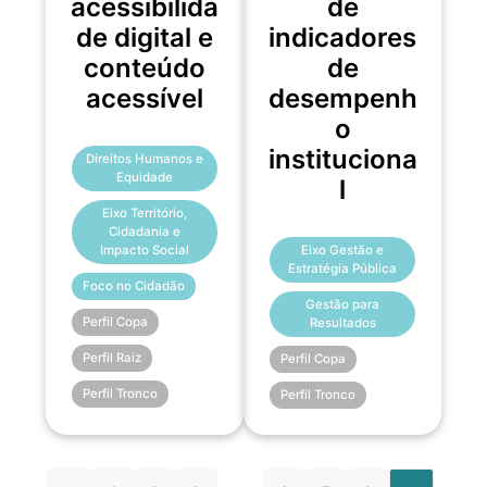
acessibilida
de
de digital e
indicadores
conteúdo
de
acessível
desempenh
o
instituciona
Direitos Humanos e
Equidade
l
Eixo Território,
Cidadania e
Eixo Gestão e
Impacto Social
Estratégia Pública
Foco no Cidadão
Gestão para
Perfil Copa
Resultados
Perfil Raiz
Perfil Copa
Perfil Tronco
Perfil Tronco