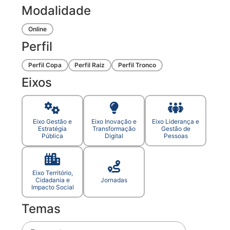
Modalidade
Online
Perfil
Perfil Copa
Perfil Raiz
Perfil Tronco
Eixos
Eixo Gestão e
Eixo Inovação e
Eixo Liderança e
Estratégia
Transformação
Gestão de
Pública
Digital
Pessoas
Eixo Território,
Cidadania e
Jornadas
Impacto Social
Temas