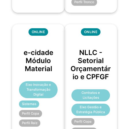
Perfil Tronco
ONLINE
ONLINE
e-cidade
NLLC -
Módulo
Setorial
Material
Orçamentár
io e CPFGF
Eixo Inovação e
Transformação
Contratos e
Digital
Licitações
Sistemas
Eixo Gestão e
Estratégia Pública
Perfil Copa
Perfil Copa
Perfil Raiz