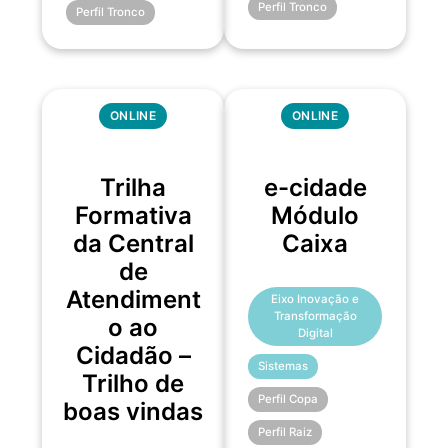
Perfil Tronco
Perfil Tronco
ONLINE
ONLINE
Trilha
e-cidade
Formativa
Módulo
da Central
Caixa
de
Atendiment
Eixo Inovação e
Transformação
o ao
Digital
Cidadão –
Sistemas
Trilho de
Perfil Copa
boas vindas
Perfil Raiz