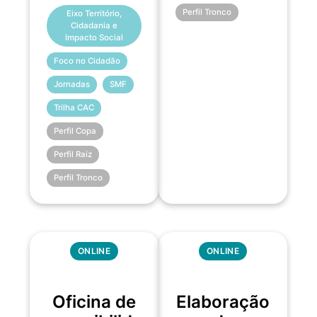
Perfil Tronco
Eixo Território,
Cidadania e
Impacto Social
Foco no Cidadão
Jornadas
SMF
Trilha CAC
Perfil Copa
Perfil Raiz
Perfil Tronco
ONLINE
ONLINE
Oficina de
Elaboração