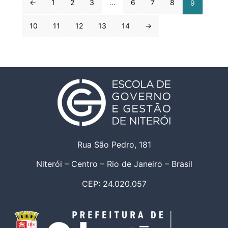
←
1
2
3
…
6
7
8
9
10
11
12
13
14
→
Rua São Pedro, 181
Niterói – Centro – Rio de Janeiro – Brasil
CEP: 24.020.057