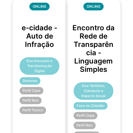
ONLINE
ONLINE
e-cidade -
Encontro da
Auto de
Rede de
Infração
Transparên
cia -
Linguagem
Eixo Inovação e
Transformação
Simples
Digital
Sistemas
Eixo Território,
Perfil Copa
Cidadania e
Impacto Social
Perfil Raiz
Foco no Cidadão
Perfil Tronco
Perfil Copa
Perfil Raiz