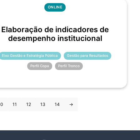
ONLINE
Elaboração de indicadores de
desempenho institucional
Eixo Gestão e Estratégia Pública
Gestão para Resultados
Perfil Copa
Perfil Tronco
10
11
12
13
14
→