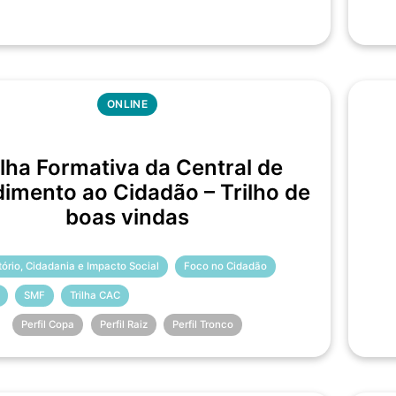
ONLINE
ilha Formativa da Central de
imento ao Cidadão – Trilho de
boas vindas
itório, Cidadania e Impacto Social
Foco no Cidadão
SMF
Trilha CAC
Perfil Copa
Perfil Raiz
Perfil Tronco