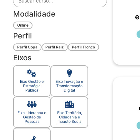
Modalidade
e
Online
Perfil
Perfil Copa
Perfil Raiz
Perfil Tronco
Eixos
Eixo Gestão e
Eixo Inovação e
Estratégia
Transformação
Pública
Digital
Eixo Liderança e
Eixo Território,
Gestão de
Cidadania e
Pessoas
Impacto Social