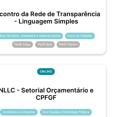
contro da Rede de Transparência
- Linguagem Simples
Eixo Território, Cidadania e Impacto Social
Foco no Cidadão
Perfil Copa
Perfil Raiz
Perfil Tronco
ONLINE
NLLC - Setorial Orçamentário e
CPFGF
Contratos e Licitações
Eixo Gestão e Estratégia Pública