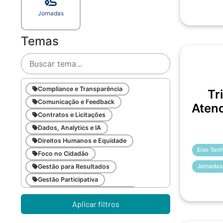
Jornadas
Temas
Compliance e Transparência
Tr
Comunicação e Feedback
Atend
Contratos e Licitações
Dados, Analytics e IA
Direitos Humanos e Equidade
Eixo Terr
Foco no Cidadão
Jornadas
Gestão para Resultados
Gestão Participativa
Inovação e Gestão da Mudança
Aplicar filtros
Inteligência Emocional
Legislação Pública