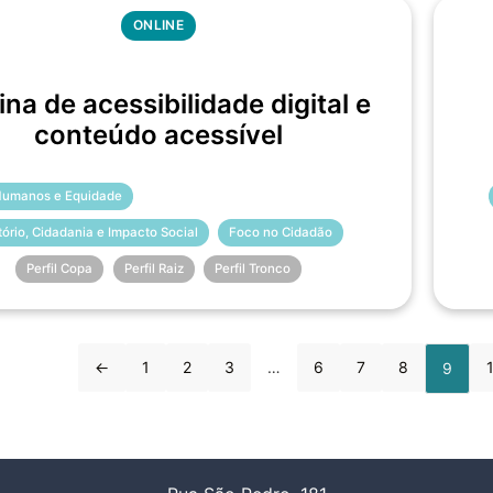
ONLINE
ina de acessibilidade digital e
conteúdo acessível
 Humanos e Equidade
itório, Cidadania e Impacto Social
Foco no Cidadão
Perfil Copa
Perfil Raiz
Perfil Tronco
←
1
2
3
…
6
7
8
9