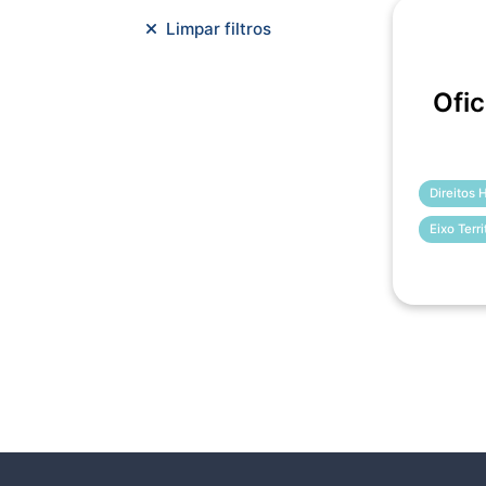
Meio Ambiente e Sustentabilidade
Limpar filtros
Metodologias Ágeis
Orçamento e Finanças
Ofic
Planejamento Estratégico
Planejamento Urbano/Mobilidade
Saúde
Sistemas
SMF
Trabalho em Equipe
Trilha CAC
Direitos
Eixo Terr