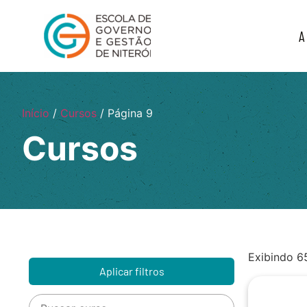
A
Início
/
Cursos
/ Página 9
Cursos
Exibindo 6
Aplicar filtros