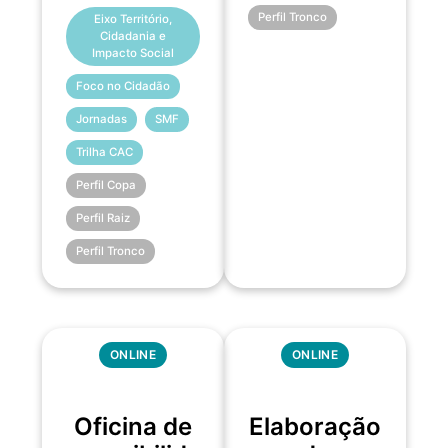
Perfil Tronco
Eixo Território,
Cidadania e
Impacto Social
Foco no Cidadão
Jornadas
SMF
Trilha CAC
Perfil Copa
Perfil Raiz
Perfil Tronco
ONLINE
ONLINE
Oficina de
Elaboração