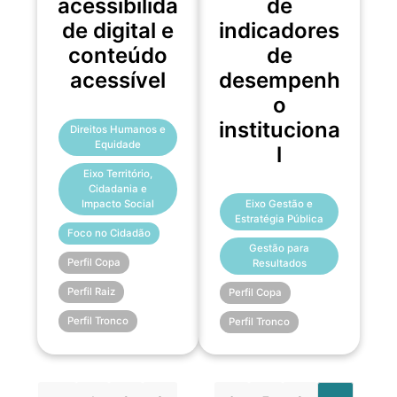
acessibilida
de
de digital e
indicadores
conteúdo
de
acessível
desempenh
o
instituciona
Direitos Humanos e
Equidade
l
Eixo Território,
Cidadania e
Eixo Gestão e
Impacto Social
Estratégia Pública
Foco no Cidadão
Gestão para
Perfil Copa
Resultados
Perfil Raiz
Perfil Copa
Perfil Tronco
Perfil Tronco