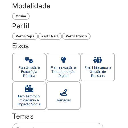
Modalidade
Online
Perfil
Perfil Copa
Perfil Raiz
Perfil Tronco
Eixos
Eixo Gestão e
Eixo Inovação e
Eixo Liderança e
Estratégia
Transformação
Gestão de
Pública
Digital
Pessoas
Eixo Território,
Cidadania e
Jornadas
Impacto Social
Temas