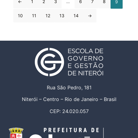
←
1
2
3
…
6
7
8
9
10
11
12
13
14
→
Rua São Pedro, 181
Niterói – Centro – Rio de Janeiro – Brasil
CEP: 24.020.057