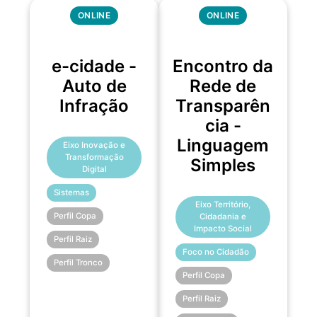
ONLINE
ONLINE
e-cidade -
Encontro da
Auto de
Rede de
Infração
Transparên
cia -
Linguagem
Eixo Inovação e
Transformação
Simples
Digital
Sistemas
Eixo Território,
Perfil Copa
Cidadania e
Impacto Social
Perfil Raiz
Foco no Cidadão
Perfil Tronco
Perfil Copa
Perfil Raiz