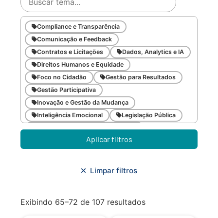
Compliance e Transparência
Comunicação e Feedback
Contratos e Licitações
Dados, Analytics e IA
Direitos Humanos e Equidade
Foco no Cidadão
Gestão para Resultados
Gestão Participativa
Inovação e Gestão da Mudança
Inteligência Emocional
Legislação Pública
Meio Ambiente e Sustentabilidade
Aplicar filtros
Metodologias Ágeis
Orçamento e Finanças
Planejamento Estratégico
Planejamento Urbano/Mobilidade
Saúde
Limpar filtros
Sistemas
SMF
Trabalho em Equipe
Trilha CAC
Exibindo 65–72 de 107 resultados