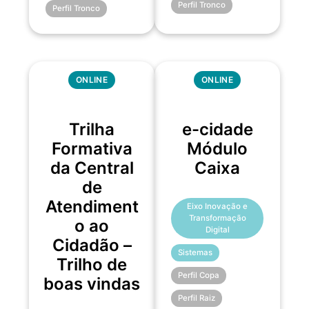
Perfil Tronco
Perfil Tronco
ONLINE
ONLINE
Trilha
e-cidade
Formativa
Módulo
da Central
Caixa
de
Atendiment
Eixo Inovação e
Transformação
o ao
Digital
Cidadão –
Sistemas
Trilho de
Perfil Copa
boas vindas
Perfil Raiz