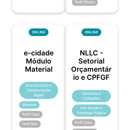
Perfil Tronco
ONLINE
ONLINE
e-cidade
NLLC -
Módulo
Setorial
Material
Orçamentár
io e CPFGF
Eixo Inovação e
Transformação
Contratos e
Digital
Licitações
Sistemas
Eixo Gestão e
Estratégia Pública
Perfil Copa
Perfil Copa
Perfil Raiz