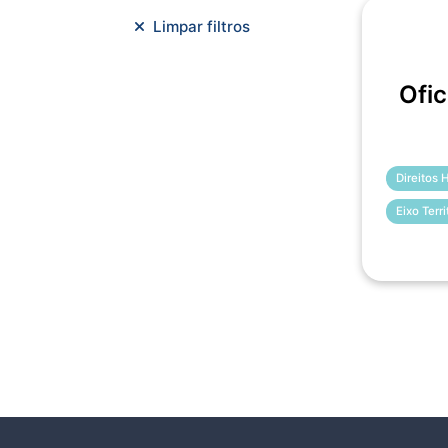
Meio Ambiente e Sustentabilidade
Limpar filtros
Metodologias Ágeis
Orçamento e Finanças
Ofic
Planejamento Estratégico
Planejamento Urbano/Mobilidade
Saúde
Sistemas
SMF
Trabalho em Equipe
Trilha CAC
Direitos
Eixo Terr