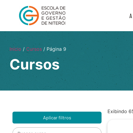
A
Início
/
Cursos
/ Página 9
Cursos
Exibindo 6
Aplicar filtros