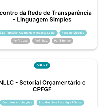
contro da Rede de Transparência
- Linguagem Simples
Eixo Território, Cidadania e Impacto Social
Foco no Cidadão
Perfil Copa
Perfil Raiz
Perfil Tronco
ONLINE
NLLC - Setorial Orçamentário e
CPFGF
Contratos e Licitações
Eixo Gestão e Estratégia Pública