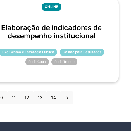
ONLINE
Elaboração de indicadores de
desempenho institucional
Eixo Gestão e Estratégia Pública
Gestão para Resultados
Perfil Copa
Perfil Tronco
10
11
12
13
14
→