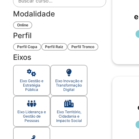
Modalidade
e
Online
Perfil
Perfil Copa
Perfil Raiz
Perfil Tronco
Eixos
Eixo Gestão e
Eixo Inovação e
Estratégia
Transformação
Pública
Digital
Eixo Liderança e
Eixo Território,
Gestão de
Cidadania e
Pessoas
Impacto Social