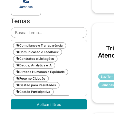
Jornadas
Temas
Compliance e Transparência
Tr
Comunicação e Feedback
Atend
Contratos e Licitações
Dados, Analytics e IA
Direitos Humanos e Equidade
Eixo Terr
Foco no Cidadão
Jornadas
Gestão para Resultados
Gestão Participativa
Inovação e Gestão da Mudança
Aplicar filtros
Inteligência Emocional
Legislação Pública