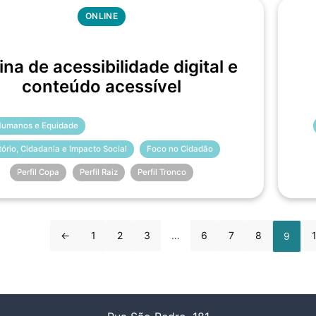
ONLINE
ina de acessibilidade digital e
conteúdo acessível
 Humanos e Equidade
itório, Cidadania e Impacto Social
Foco no Cidadão
Perfil Copa
Perfil Raiz
Perfil Tronco
←
1
2
3
…
6
7
8
9