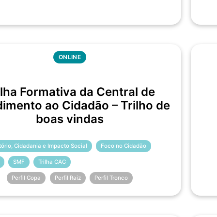
ONLINE
ilha Formativa da Central de
imento ao Cidadão – Trilho de
boas vindas
itório, Cidadania e Impacto Social
Foco no Cidadão
SMF
Trilha CAC
Perfil Copa
Perfil Raiz
Perfil Tronco