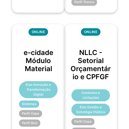
Perfil Tronco
ONLINE
ONLINE
e-cidade
NLLC -
Módulo
Setorial
Material
Orçamentár
io e CPFGF
Eixo Inovação e
Transformação
Contratos e
Digital
Licitações
Sistemas
Eixo Gestão e
Estratégia Pública
Perfil Copa
Perfil Copa
Perfil Raiz