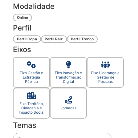
Modalidade
Online
Perfil
Perfil Copa
Perfil Raiz
Perfil Tronco
Eixos
Eixo Gestão e
Eixo Inovação e
Eixo Liderança e
Estratégia
Transformação
Gestão de
Pública
Digital
Pessoas
Eixo Território,
Cidadania e
Jornadas
Impacto Social
Temas