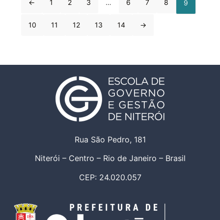
←
1
2
3
…
6
7
8
9
10
11
12
13
14
→
Rua São Pedro, 181
Niterói – Centro – Rio de Janeiro – Brasil
CEP: 24.020.057