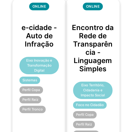
ONLINE
ONLINE
e-cidade -
Encontro da
Auto de
Rede de
Infração
Transparên
cia -
Linguagem
Eixo Inovação e
Transformação
Simples
Digital
Sistemas
Eixo Território,
Perfil Copa
Cidadania e
Impacto Social
Perfil Raiz
Foco no Cidadão
Perfil Tronco
Perfil Copa
Perfil Raiz