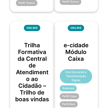
Perfil Tronco
Perfil Tronco
ONLINE
ONLINE
Trilha
e-cidade
Formativa
Módulo
da Central
Caixa
de
Atendiment
Eixo Inovação e
Transformação
o ao
Digital
Cidadão –
Sistemas
Trilho de
Perfil Copa
boas vindas
Perfil Raiz