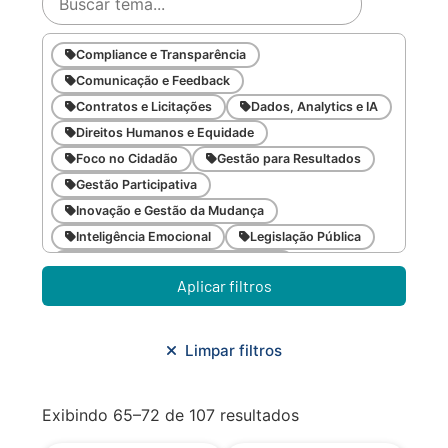
Compliance e Transparência
Comunicação e Feedback
Contratos e Licitações
Dados, Analytics e IA
Direitos Humanos e Equidade
Foco no Cidadão
Gestão para Resultados
Gestão Participativa
Inovação e Gestão da Mudança
Inteligência Emocional
Legislação Pública
Meio Ambiente e Sustentabilidade
Aplicar filtros
Metodologias Ágeis
Orçamento e Finanças
Planejamento Estratégico
Planejamento Urbano/Mobilidade
Saúde
Limpar filtros
Sistemas
SMF
Trabalho em Equipe
Trilha CAC
Exibindo 65–72 de 107 resultados