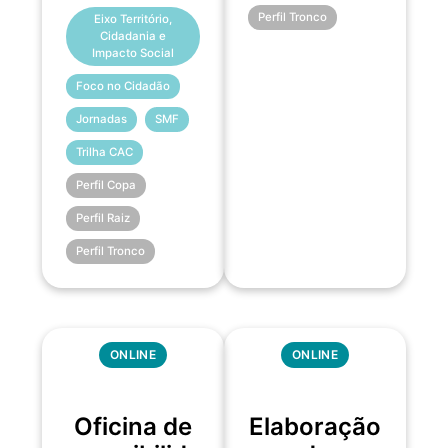
Perfil Tronco
Eixo Território,
Cidadania e
Impacto Social
Foco no Cidadão
Jornadas
SMF
Trilha CAC
Perfil Copa
Perfil Raiz
Perfil Tronco
ONLINE
ONLINE
Oficina de
Elaboração