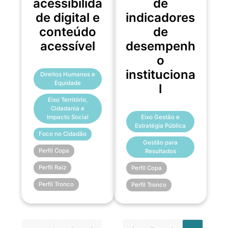
acessibilida
de
de digital e
indicadores
conteúdo
de
acessível
desempenh
o
instituciona
Direitos Humanos e
Equidade
l
Eixo Território,
Cidadania e
Eixo Gestão e
Impacto Social
Estratégia Pública
Foco no Cidadão
Gestão para
Perfil Copa
Resultados
Perfil Raiz
Perfil Copa
Perfil Tronco
Perfil Tronco