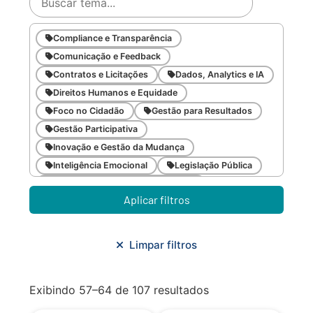
Compliance e Transparência
Comunicação e Feedback
Contratos e Licitações
Dados, Analytics e IA
Direitos Humanos e Equidade
Foco no Cidadão
Gestão para Resultados
Gestão Participativa
Inovação e Gestão da Mudança
Inteligência Emocional
Legislação Pública
Meio Ambiente e Sustentabilidade
Aplicar filtros
Metodologias Ágeis
Orçamento e Finanças
Planejamento Estratégico
Planejamento Urbano/Mobilidade
Saúde
Limpar filtros
Sistemas
SMF
Trabalho em Equipe
Trilha CAC
Exibindo 57–64 de 107 resultados