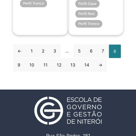
Perfil Tronco
Perfil Copa
Perfil Raiz
Perfil Tronco
←
1
2
3
…
5
6
7
8
9
10
11
12
13
14
→
Rua São Pedro, 181