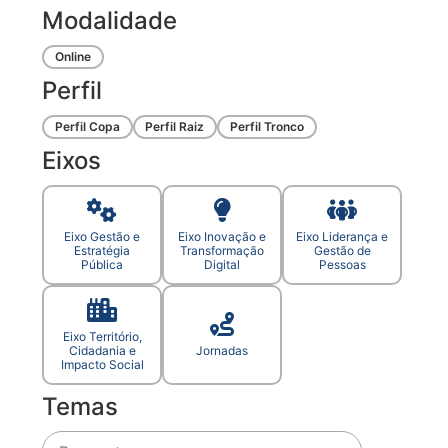
Modalidade
Online
Perfil
Perfil Copa
Perfil Raiz
Perfil Tronco
Eixos
Eixo Gestão e
Eixo Inovação e
Eixo Liderança e
Estratégia
Transformação
Gestão de
Pública
Digital
Pessoas
Eixo Território,
Cidadania e
Jornadas
Impacto Social
Temas