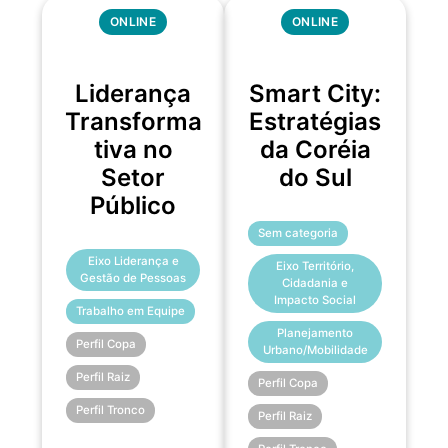
ONLINE
ONLINE
Liderança
Smart City:
Transforma
Estratégias
tiva no
da Coréia
Setor
do Sul
Público
Sem categoria
Eixo Liderança e
Eixo Território,
Gestão de Pessoas
Cidadania e
Impacto Social
Trabalho em Equipe
Planejamento
Perfil Copa
Urbano/Mobilidade
Perfil Raiz
Perfil Copa
Perfil Tronco
Perfil Raiz