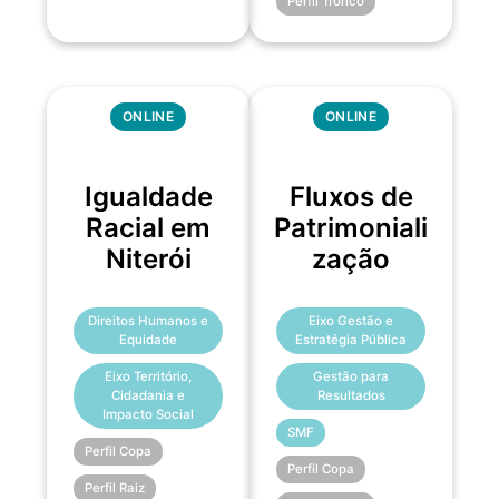
Perfil Tronco
ONLINE
ONLINE
Igualdade
Fluxos de
Racial em
Patrimoniali
Niterói
zação
Direitos Humanos e
Eixo Gestão e
Equidade
Estratégia Pública
Eixo Território,
Gestão para
Cidadania e
Resultados
Impacto Social
SMF
Perfil Copa
Perfil Copa
Perfil Raiz