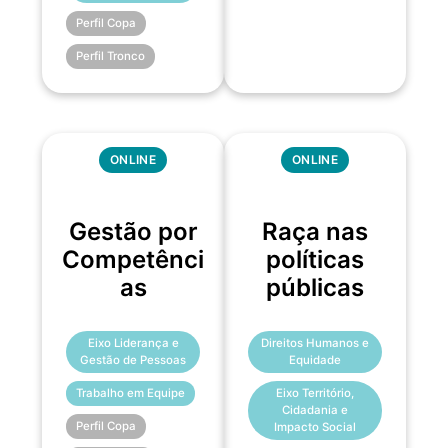
Perfil Copa
Perfil Tronco
ONLINE
ONLINE
Gestão por
Raça nas
Competênci
políticas
as
públicas
Eixo Liderança e
Direitos Humanos e
Gestão de Pessoas
Equidade
Trabalho em Equipe
Eixo Território,
Cidadania e
Perfil Copa
Impacto Social