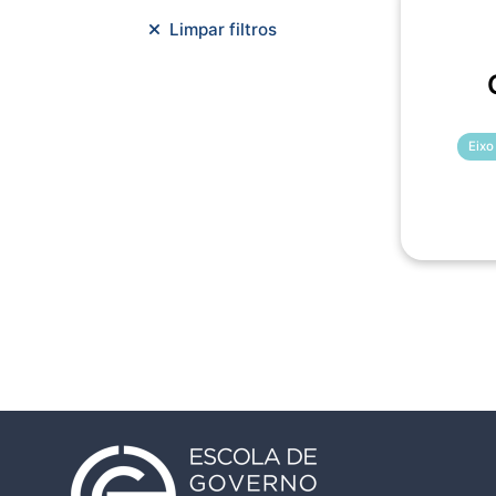
Meio Ambiente e Sustentabilidade
Limpar filtros
Metodologias Ágeis
Orçamento e Finanças
Planejamento Estratégico
Planejamento Urbano/Mobilidade
Eixo
Saúde
Sistemas
SMF
Trabalho em Equipe
Trilha CAC