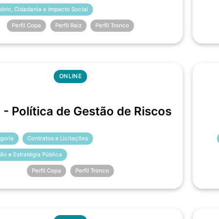
itório, Cidadania e Impacto Social
Perfil Copa
Perfil Raiz
Perfil Tronco
ONLINE
- Política de Gestão de Riscos
goria
Contratos e Licitações
ão e Estratégia Pública
Perfil Copa
Perfil Tronco