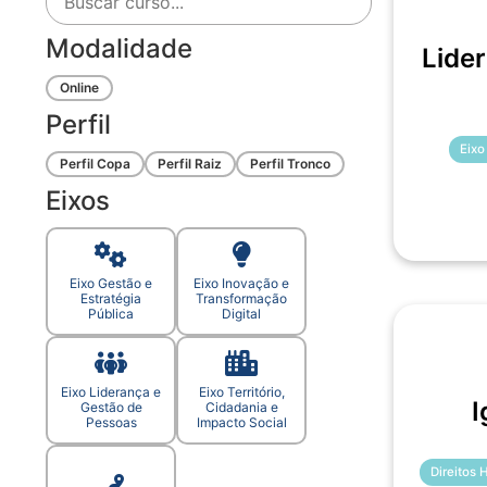
Modalidade
Lide
Online
Perfil
Eixo
Perfil Copa
Perfil Raiz
Perfil Tronco
Eixos
Eixo Gestão e
Eixo Inovação e
Estratégia
Transformação
Pública
Digital
Eixo Liderança e
Eixo Território,
I
Gestão de
Cidadania e
Pessoas
Impacto Social
Direitos