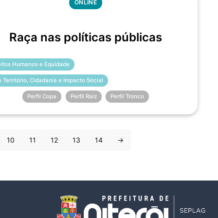
ONLINE
Raça nas políticas públicas
eitos Humanos e Equidade
o Território, Cidadania e Impacto Social
Perfil Copa
Perfil Raiz
Perfil Tronco
10
11
12
13
14
→