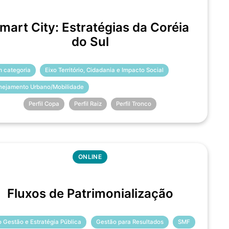
mart City: Estratégias da Coréia
do Sul
 categoria
Eixo Território, Cidadania e Impacto Social
nejamento Urbano/Mobilidade
Perfil Copa
Perfil Raiz
Perfil Tronco
ONLINE
Fluxos de Patrimonialização
o Gestão e Estratégia Pública
Gestão para Resultados
SMF