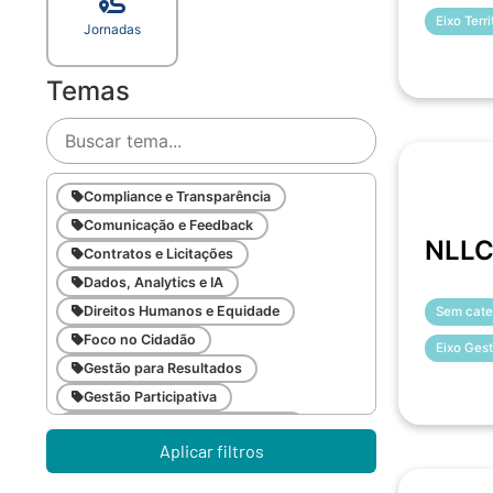
Eixo Terr
Jornadas
Temas
Compliance e Transparência
Comunicação e Feedback
NLLC 
Contratos e Licitações
Dados, Analytics e IA
Direitos Humanos e Equidade
Sem cate
Foco no Cidadão
Eixo Gest
Gestão para Resultados
Gestão Participativa
Inovação e Gestão da Mudança
Aplicar filtros
Inteligência Emocional
Legislação Pública