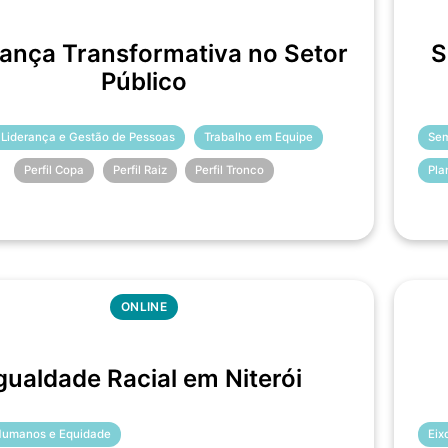
rança Transformativa no Setor
S
Público
 Liderança e Gestão de Pessoas
Trabalho em Equipe
Sem
Perfil Copa
Perfil Raiz
Perfil Tronco
Pla
ONLINE
gualdade Racial em Niterói
 Humanos e Equidade
Eix