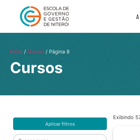
A
Início
/
Cursos
/ Página 8
Cursos
Exibindo 5
Aplicar filtros