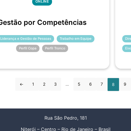
ONLINE
Gestão por Competências
 Liderança e Gestão de Pessoas
Trabalho em Equipe
Dir
Perfil Copa
Perfil Tronco
Eix
←
1
2
3
…
5
6
7
9
8
Rua São Pedro, 181
Niterói – Centro – Rio de Janeiro – Brasil