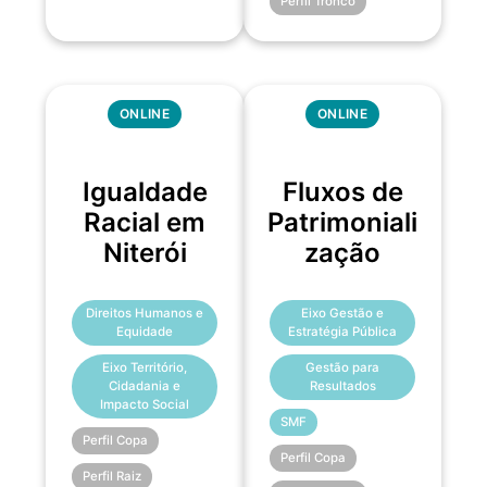
Perfil Tronco
ONLINE
ONLINE
Igualdade
Fluxos de
Racial em
Patrimoniali
Niterói
zação
Direitos Humanos e
Eixo Gestão e
Equidade
Estratégia Pública
Eixo Território,
Gestão para
Cidadania e
Resultados
Impacto Social
SMF
Perfil Copa
Perfil Copa
Perfil Raiz