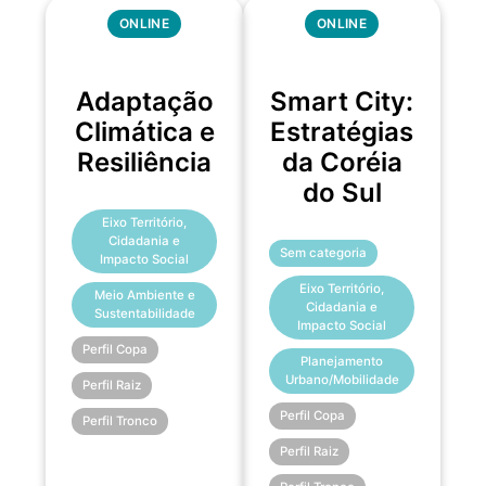
ONLINE
ONLINE
Adaptação
Smart City:
Climática e
Estratégias
Resiliência
da Coréia
do Sul
Eixo Território,
Cidadania e
Sem categoria
Impacto Social
Eixo Território,
Meio Ambiente e
Cidadania e
Sustentabilidade
Impacto Social
Perfil Copa
Planejamento
Urbano/Mobilidade
Perfil Raiz
Perfil Copa
Perfil Tronco
Perfil Raiz