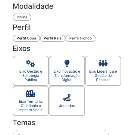
Modalidade
Online
Perfil
Perfil Copa
Perfil Raiz
Perfil Tronco
Eixos
Eixo Gestão e
Eixo Inovação e
Eixo Liderança e
Estratégia
Transformação
Gestão de
Pública
Digital
Pessoas
Eixo Território,
Cidadania e
Jornadas
Impacto Social
Temas