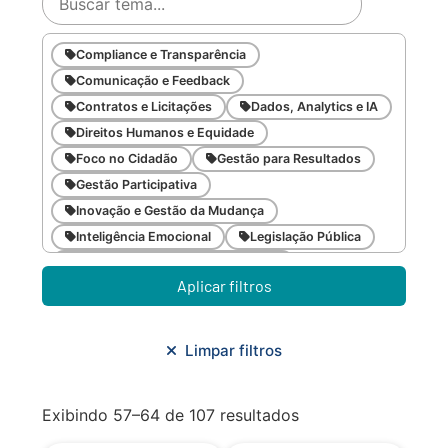
Compliance e Transparência
Comunicação e Feedback
Contratos e Licitações
Dados, Analytics e IA
Direitos Humanos e Equidade
Foco no Cidadão
Gestão para Resultados
Gestão Participativa
Inovação e Gestão da Mudança
Inteligência Emocional
Legislação Pública
Meio Ambiente e Sustentabilidade
Aplicar filtros
Metodologias Ágeis
Orçamento e Finanças
Planejamento Estratégico
Planejamento Urbano/Mobilidade
Saúde
Limpar filtros
Sistemas
SMF
Trabalho em Equipe
Trilha CAC
Exibindo 57–64 de 107 resultados