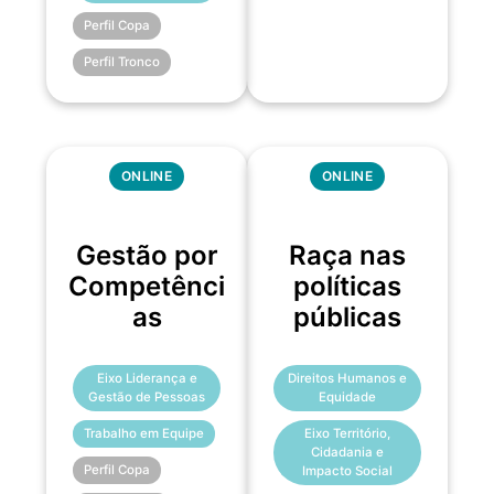
Perfil Copa
Perfil Tronco
ONLINE
ONLINE
Gestão por
Raça nas
Competênci
políticas
as
públicas
Eixo Liderança e
Direitos Humanos e
Gestão de Pessoas
Equidade
Trabalho em Equipe
Eixo Território,
Cidadania e
Perfil Copa
Impacto Social