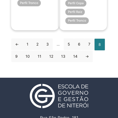
Perfil Tronco
Perfil Copa
Perfil Raiz
Perfil Tronco
←
1
2
3
…
5
6
7
8
9
10
11
12
13
14
→
Rua São Pedro, 181