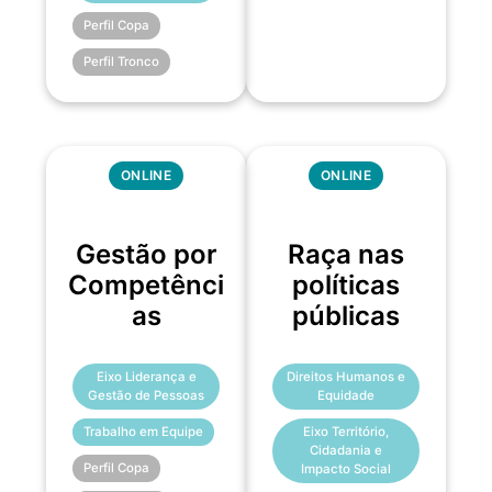
Perfil Copa
Perfil Tronco
ONLINE
ONLINE
Gestão por
Raça nas
Competênci
políticas
as
públicas
Eixo Liderança e
Direitos Humanos e
Gestão de Pessoas
Equidade
Trabalho em Equipe
Eixo Território,
Cidadania e
Perfil Copa
Impacto Social