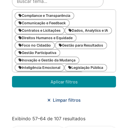
Compliance e Transparência
Comunicação e Feedback
Contratos e Licitações
Dados, Analytics e IA
Direitos Humanos e Equidade
Foco no Cidadão
Gestão para Resultados
Gestão Participativa
Inovação e Gestão da Mudança
Inteligência Emocional
Legislação Pública
Meio Ambiente e Sustentabilidade
Aplicar filtros
Metodologias Ágeis
Orçamento e Finanças
Planejamento Estratégico
Planejamento Urbano/Mobilidade
Saúde
Limpar filtros
Sistemas
SMF
Trabalho em Equipe
Trilha CAC
Exibindo 57–64 de 107 resultados