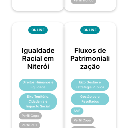
Perfil Tronco
ONLINE
ONLINE
Igualdade
Fluxos de
Racial em
Patrimoniali
Niterói
zação
Direitos Humanos e
Eixo Gestão e
Equidade
Estratégia Pública
Eixo Território,
Gestão para
Cidadania e
Resultados
Impacto Social
SMF
Perfil Copa
Perfil Copa
Perfil Raiz