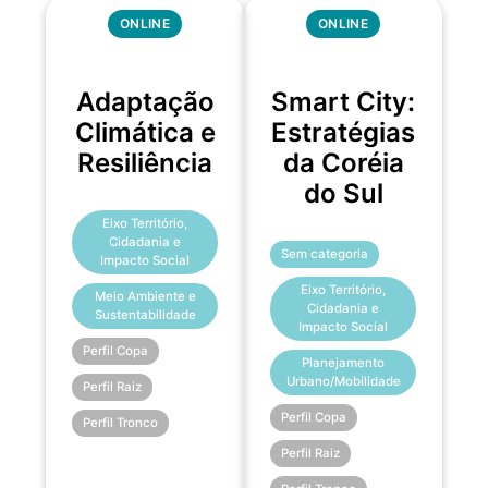
ONLINE
ONLINE
Adaptação
Smart City:
Climática e
Estratégias
Resiliência
da Coréia
do Sul
Eixo Território,
Cidadania e
Sem categoria
Impacto Social
Eixo Território,
Meio Ambiente e
Cidadania e
Sustentabilidade
Impacto Social
Perfil Copa
Planejamento
Urbano/Mobilidade
Perfil Raiz
Perfil Copa
Perfil Tronco
Perfil Raiz