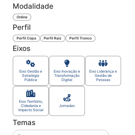
Modalidade
Online
Perfil
Perfil Copa
Perfil Raiz
Perfil Tronco
Eixos
Eixo Gestão e
Eixo Inovação e
Eixo Liderança e
Estratégia
Transformação
Gestão de
Pública
Digital
Pessoas
Eixo Território,
Cidadania e
Jornadas
Impacto Social
Temas