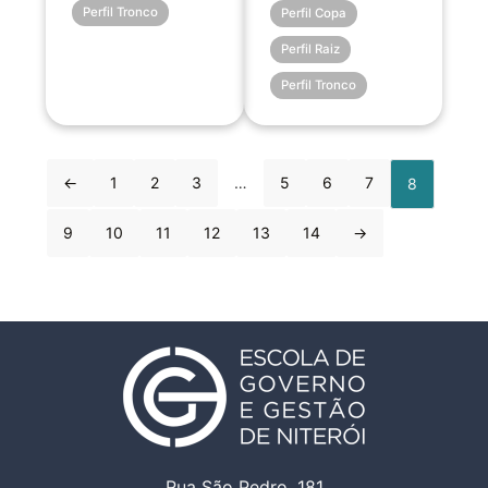
Perfil Tronco
Perfil Copa
Perfil Raiz
Perfil Tronco
←
1
2
3
…
5
6
7
8
9
10
11
12
13
14
→
Rua São Pedro, 181