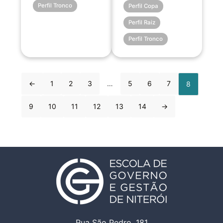
Perfil Tronco
Perfil Copa
Perfil Raiz
Perfil Tronco
←
1
2
3
…
5
6
7
8
9
10
11
12
13
14
→
Rua São Pedro, 181