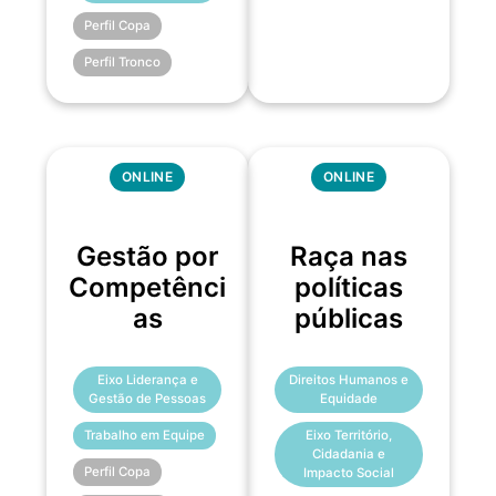
Perfil Copa
Perfil Tronco
ONLINE
ONLINE
Gestão por
Raça nas
Competênci
políticas
as
públicas
Eixo Liderança e
Direitos Humanos e
Gestão de Pessoas
Equidade
Trabalho em Equipe
Eixo Território,
Cidadania e
Perfil Copa
Impacto Social