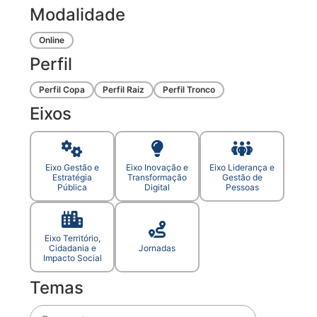
Modalidade
Online
Perfil
Perfil Copa
Perfil Raiz
Perfil Tronco
Eixos
Eixo Gestão e
Eixo Inovação e
Eixo Liderança e
Estratégia
Transformação
Gestão de
Pública
Digital
Pessoas
Eixo Território,
Cidadania e
Jornadas
Impacto Social
Temas