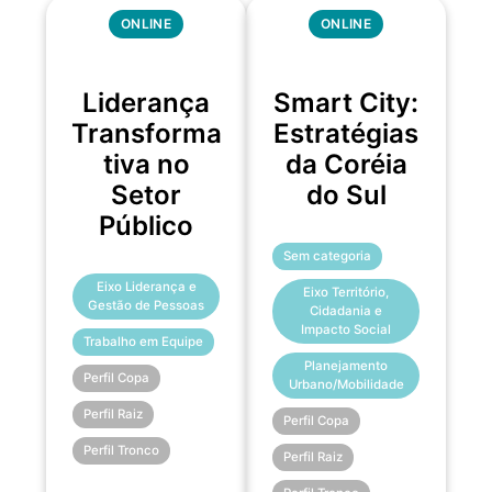
ONLINE
ONLINE
Liderança
Smart City:
Transforma
Estratégias
tiva no
da Coréia
Setor
do Sul
Público
Sem categoria
Eixo Liderança e
Eixo Território,
Gestão de Pessoas
Cidadania e
Impacto Social
Trabalho em Equipe
Planejamento
Perfil Copa
Urbano/Mobilidade
Perfil Raiz
Perfil Copa
Perfil Tronco
Perfil Raiz