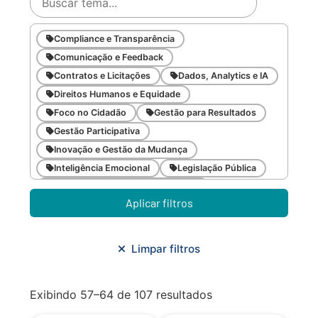
Compliance e Transparência
Comunicação e Feedback
Contratos e Licitações
Dados, Analytics e IA
Direitos Humanos e Equidade
Foco no Cidadão
Gestão para Resultados
Gestão Participativa
Inovação e Gestão da Mudança
Inteligência Emocional
Legislação Pública
Meio Ambiente e Sustentabilidade
Aplicar filtros
Metodologias Ágeis
Orçamento e Finanças
Planejamento Estratégico
Planejamento Urbano/Mobilidade
Saúde
Limpar filtros
Sistemas
SMF
Trabalho em Equipe
Trilha CAC
Exibindo 57–64 de 107 resultados