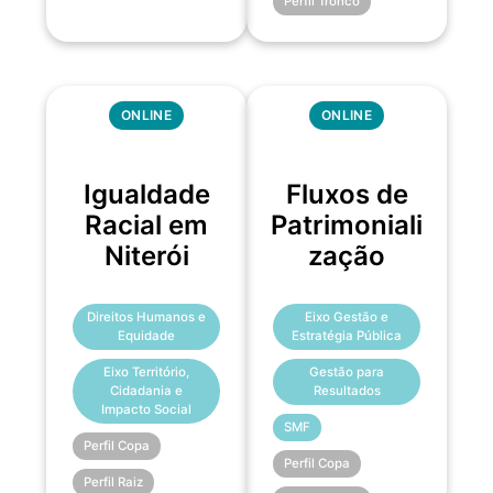
Perfil Tronco
ONLINE
ONLINE
Igualdade
Fluxos de
Racial em
Patrimoniali
Niterói
zação
Direitos Humanos e
Eixo Gestão e
Equidade
Estratégia Pública
Eixo Território,
Gestão para
Cidadania e
Resultados
Impacto Social
SMF
Perfil Copa
Perfil Copa
Perfil Raiz