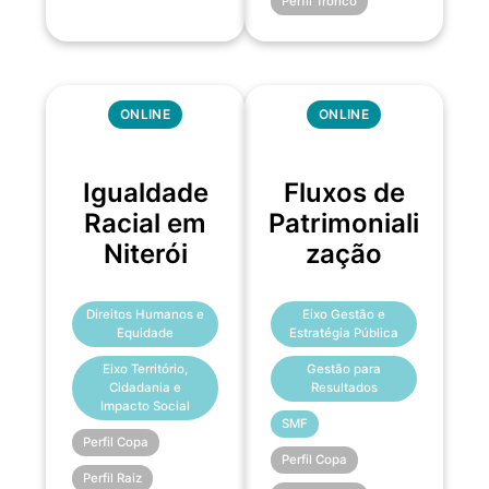
Perfil Tronco
ONLINE
ONLINE
Igualdade
Fluxos de
Racial em
Patrimoniali
Niterói
zação
Direitos Humanos e
Eixo Gestão e
Equidade
Estratégia Pública
Eixo Território,
Gestão para
Cidadania e
Resultados
Impacto Social
SMF
Perfil Copa
Perfil Copa
Perfil Raiz