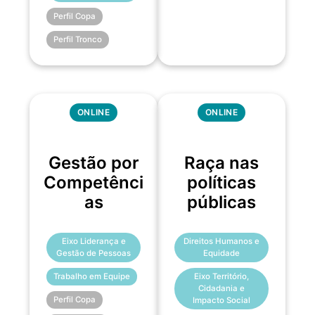
Perfil Copa
Perfil Tronco
ONLINE
ONLINE
Gestão por
Raça nas
Competênci
políticas
as
públicas
Eixo Liderança e
Direitos Humanos e
Gestão de Pessoas
Equidade
Trabalho em Equipe
Eixo Território,
Cidadania e
Perfil Copa
Impacto Social