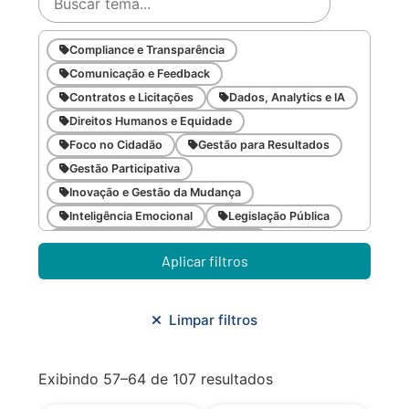
Compliance e Transparência
Comunicação e Feedback
Contratos e Licitações
Dados, Analytics e IA
Direitos Humanos e Equidade
Foco no Cidadão
Gestão para Resultados
Gestão Participativa
Inovação e Gestão da Mudança
Inteligência Emocional
Legislação Pública
Meio Ambiente e Sustentabilidade
Aplicar filtros
Metodologias Ágeis
Orçamento e Finanças
Planejamento Estratégico
Planejamento Urbano/Mobilidade
Saúde
Limpar filtros
Sistemas
SMF
Trabalho em Equipe
Trilha CAC
Exibindo 57–64 de 107 resultados