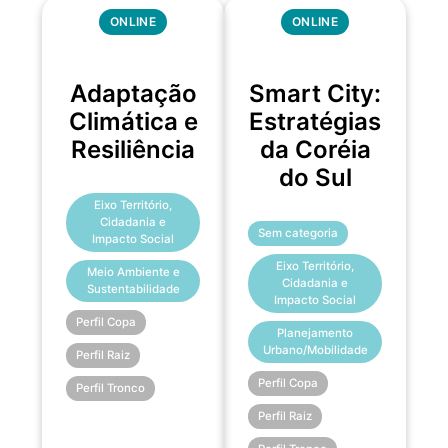
ONLINE
ONLINE
Adaptação
Smart City:
Climática e
Estratégias
Resiliência
da Coréia
do Sul
Eixo Território,
Cidadania e
Sem categoria
Impacto Social
Eixo Território,
Meio Ambiente e
Cidadania e
Sustentabilidade
Impacto Social
Perfil Copa
Planejamento
Urbano/Mobilidade
Perfil Raiz
Perfil Copa
Perfil Tronco
Perfil Raiz