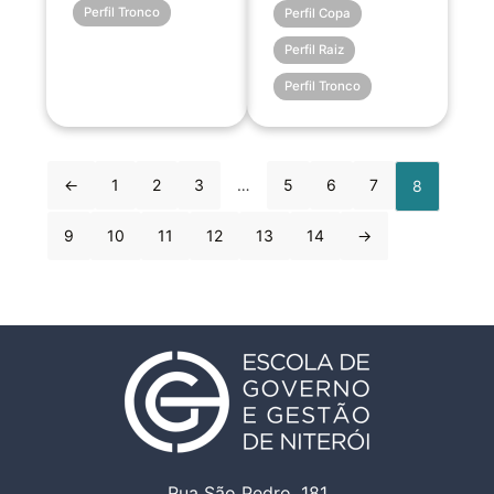
Perfil Tronco
Perfil Copa
Perfil Raiz
Perfil Tronco
←
1
2
3
…
5
6
7
8
9
10
11
12
13
14
→
Rua São Pedro, 181