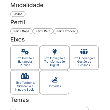
Modalidade
Online
Perfil
Perfil Copa
Perfil Raiz
Perfil Tronco
Eixos
Eixo Gestão e
Eixo Inovação e
Eixo Liderança e
Estratégia
Transformação
Gestão de
Pública
Digital
Pessoas
Eixo Território,
Cidadania e
Jornadas
Impacto Social
Temas