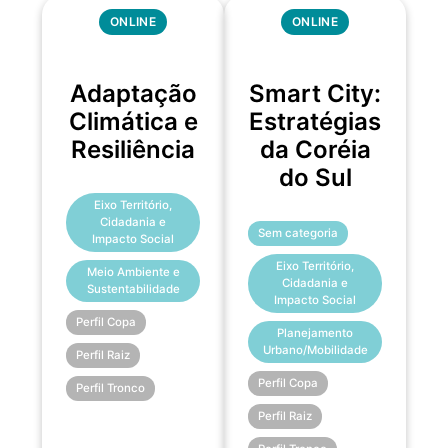
ONLINE
ONLINE
Adaptação
Smart City:
Climática e
Estratégias
Resiliência
da Coréia
do Sul
Eixo Território,
Cidadania e
Sem categoria
Impacto Social
Eixo Território,
Meio Ambiente e
Cidadania e
Sustentabilidade
Impacto Social
Perfil Copa
Planejamento
Urbano/Mobilidade
Perfil Raiz
Perfil Copa
Perfil Tronco
Perfil Raiz