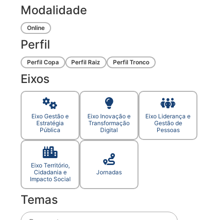
Modalidade
Online
Perfil
Perfil Copa
Perfil Raiz
Perfil Tronco
Eixos
Eixo Gestão e
Eixo Inovação e
Eixo Liderança e
Estratégia
Transformação
Gestão de
Pública
Digital
Pessoas
Eixo Território,
Cidadania e
Jornadas
Impacto Social
Temas