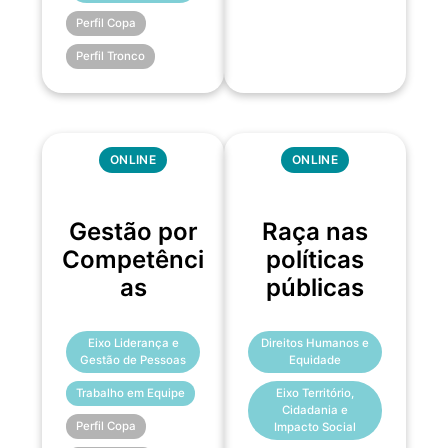
Perfil Copa
Perfil Tronco
ONLINE
ONLINE
Gestão por
Raça nas
Competênci
políticas
as
públicas
Eixo Liderança e
Direitos Humanos e
Gestão de Pessoas
Equidade
Trabalho em Equipe
Eixo Território,
Cidadania e
Perfil Copa
Impacto Social