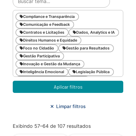
Compliance e Transparência
Comunicação e Feedback
Contratos e Licitações
Dados, Analytics e IA
Direitos Humanos e Equidade
Foco no Cidadão
Gestão para Resultados
Gestão Participativa
Inovação e Gestão da Mudança
Inteligência Emocional
Legislação Pública
Meio Ambiente e Sustentabilidade
Aplicar filtros
Metodologias Ágeis
Orçamento e Finanças
Planejamento Estratégico
Planejamento Urbano/Mobilidade
Saúde
Limpar filtros
Sistemas
SMF
Trabalho em Equipe
Trilha CAC
Exibindo 57–64 de 107 resultados