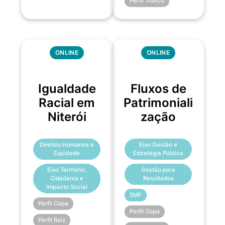
Perfil Tronco
ONLINE
ONLINE
Igualdade
Fluxos de
Racial em
Patrimoniali
Niterói
zação
Direitos Humanos e
Eixo Gestão e
Equidade
Estratégia Pública
Eixo Território,
Gestão para
Cidadania e
Resultados
Impacto Social
SMF
Perfil Copa
Perfil Copa
Perfil Raiz