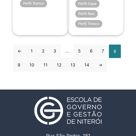
Perfil Tronco
Perfil Copa
Perfil Raiz
Perfil Tronco
←
1
2
3
…
5
6
7
8
9
10
11
12
13
14
→
Rua São Pedro, 181