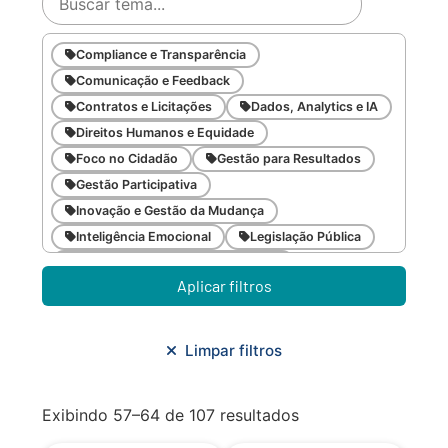
Compliance e Transparência
Comunicação e Feedback
Contratos e Licitações
Dados, Analytics e IA
Direitos Humanos e Equidade
Foco no Cidadão
Gestão para Resultados
Gestão Participativa
Inovação e Gestão da Mudança
Inteligência Emocional
Legislação Pública
Meio Ambiente e Sustentabilidade
Aplicar filtros
Metodologias Ágeis
Orçamento e Finanças
Planejamento Estratégico
Planejamento Urbano/Mobilidade
Saúde
Limpar filtros
Sistemas
SMF
Trabalho em Equipe
Trilha CAC
Exibindo 57–64 de 107 resultados