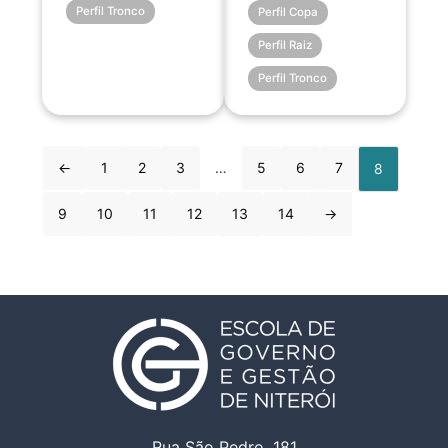
Perfil Tronco
Perfil Copa
Perfil Raiz
Perfil Tronco
←
1
2
3
…
5
6
7
8
9
10
11
12
13
14
→
Rua São Pedro, 181