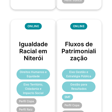
Perfil Tronco
ONLINE
ONLINE
Igualdade
Fluxos de
Racial em
Patrimoniali
Niterói
zação
Direitos Humanos e
Eixo Gestão e
Equidade
Estratégia Pública
Eixo Território,
Gestão para
Cidadania e
Resultados
Impacto Social
SMF
Perfil Copa
Perfil Copa
Perfil Raiz