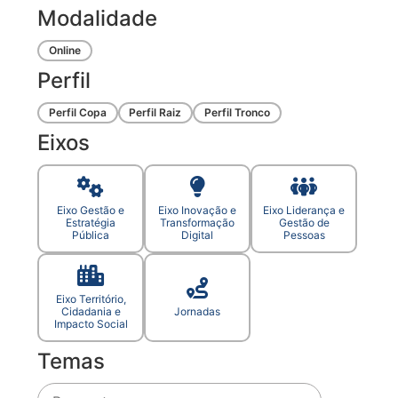
Modalidade
Online
Perfil
Perfil Copa
Perfil Raiz
Perfil Tronco
Eixos
Eixo Gestão e
Eixo Inovação e
Eixo Liderança e
Estratégia
Transformação
Gestão de
Pública
Digital
Pessoas
Eixo Território,
Cidadania e
Jornadas
Impacto Social
Temas