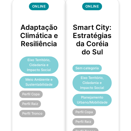
ONLINE
ONLINE
Adaptação
Smart City:
Climática e
Estratégias
Resiliência
da Coréia
do Sul
Eixo Território,
Cidadania e
Sem categoria
Impacto Social
Eixo Território,
Meio Ambiente e
Cidadania e
Sustentabilidade
Impacto Social
Perfil Copa
Planejamento
Urbano/Mobilidade
Perfil Raiz
Perfil Copa
Perfil Tronco
Perfil Raiz