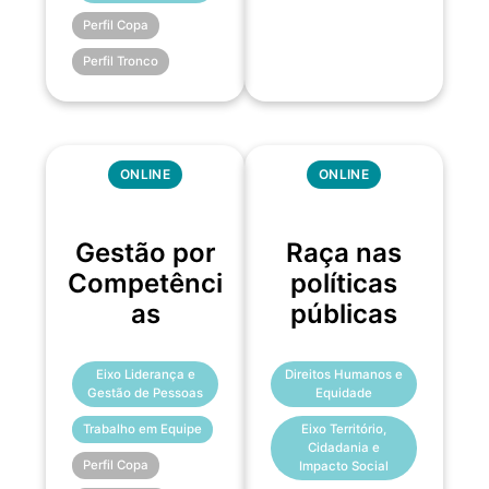
Perfil Copa
Perfil Tronco
ONLINE
ONLINE
Gestão por
Raça nas
Competênci
políticas
as
públicas
Eixo Liderança e
Direitos Humanos e
Gestão de Pessoas
Equidade
Trabalho em Equipe
Eixo Território,
Cidadania e
Perfil Copa
Impacto Social