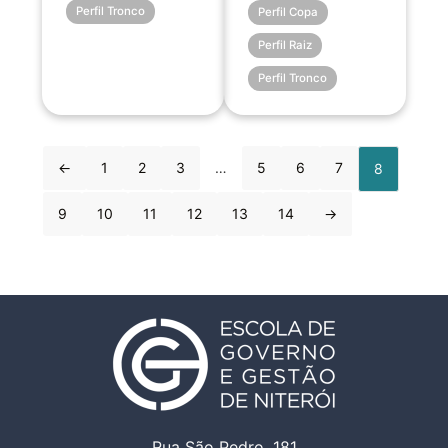
Perfil Tronco
Perfil Copa
Perfil Raiz
Perfil Tronco
←
1
2
3
…
5
6
7
8
9
10
11
12
13
14
→
Rua São Pedro, 181