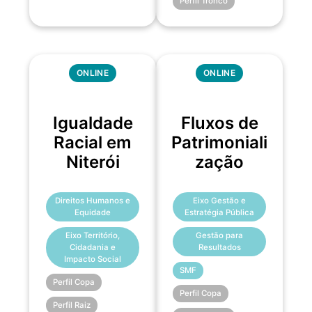
Perfil Tronco
ONLINE
ONLINE
Igualdade
Fluxos de
Racial em
Patrimoniali
Niterói
zação
Direitos Humanos e
Eixo Gestão e
Equidade
Estratégia Pública
Eixo Território,
Gestão para
Cidadania e
Resultados
Impacto Social
SMF
Perfil Copa
Perfil Copa
Perfil Raiz