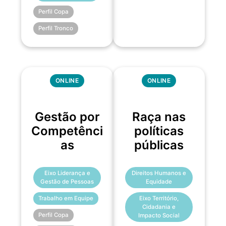
Perfil Copa
Perfil Tronco
ONLINE
ONLINE
Gestão por
Raça nas
Competênci
políticas
as
públicas
Eixo Liderança e
Direitos Humanos e
Gestão de Pessoas
Equidade
Trabalho em Equipe
Eixo Território,
Cidadania e
Perfil Copa
Impacto Social