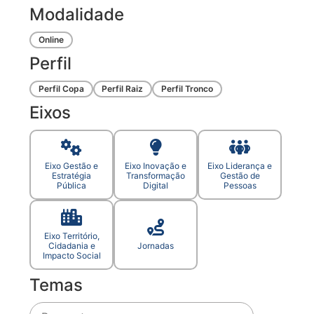
Modalidade
Online
Perfil
Perfil Copa
Perfil Raiz
Perfil Tronco
Eixos
Eixo Gestão e
Eixo Inovação e
Eixo Liderança e
Estratégia
Transformação
Gestão de
Pública
Digital
Pessoas
Eixo Território,
Cidadania e
Jornadas
Impacto Social
Temas