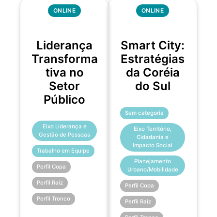
ONLINE
ONLINE
Liderança
Smart City:
Transforma
Estratégias
tiva no
da Coréia
Setor
do Sul
Público
Sem categoria
Eixo Liderança e
Eixo Território,
Gestão de Pessoas
Cidadania e
Impacto Social
Trabalho em Equipe
Planejamento
Perfil Copa
Urbano/Mobilidade
Perfil Raiz
Perfil Copa
Perfil Tronco
Perfil Raiz