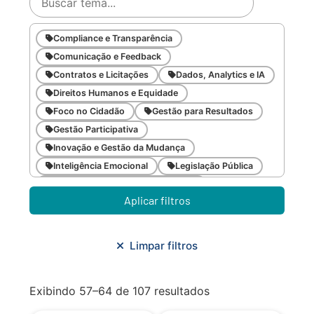
Compliance e Transparência
Comunicação e Feedback
Contratos e Licitações
Dados, Analytics e IA
Direitos Humanos e Equidade
Foco no Cidadão
Gestão para Resultados
Gestão Participativa
Inovação e Gestão da Mudança
Inteligência Emocional
Legislação Pública
Meio Ambiente e Sustentabilidade
Aplicar filtros
Metodologias Ágeis
Orçamento e Finanças
Planejamento Estratégico
Planejamento Urbano/Mobilidade
Saúde
Limpar filtros
Sistemas
SMF
Trabalho em Equipe
Trilha CAC
Exibindo 57–64 de 107 resultados