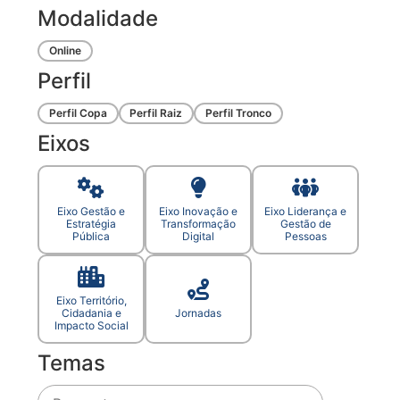
Modalidade
Online
Perfil
Perfil Copa
Perfil Raiz
Perfil Tronco
Eixos
Eixo Gestão e
Eixo Inovação e
Eixo Liderança e
Estratégia
Transformação
Gestão de
Pública
Digital
Pessoas
Eixo Território,
Cidadania e
Jornadas
Impacto Social
Temas