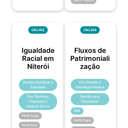
Perfil Tronco
ONLINE
ONLINE
Igualdade
Fluxos de
Racial em
Patrimoniali
Niterói
zação
Direitos Humanos e
Eixo Gestão e
Equidade
Estratégia Pública
Eixo Território,
Gestão para
Cidadania e
Resultados
Impacto Social
SMF
Perfil Copa
Perfil Copa
Perfil Raiz