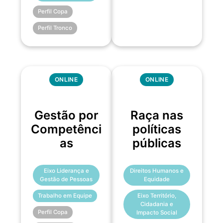
Perfil Copa
Perfil Tronco
ONLINE
ONLINE
Gestão por
Raça nas
Competênci
políticas
as
públicas
Eixo Liderança e
Direitos Humanos e
Gestão de Pessoas
Equidade
Trabalho em Equipe
Eixo Território,
Cidadania e
Perfil Copa
Impacto Social