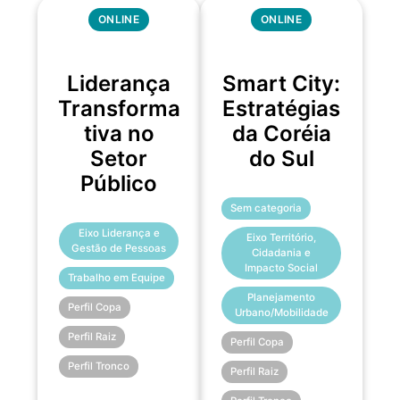
ONLINE
ONLINE
Liderança
Smart City:
Transforma
Estratégias
tiva no
da Coréia
Setor
do Sul
Público
Sem categoria
Eixo Liderança e
Eixo Território,
Gestão de Pessoas
Cidadania e
Impacto Social
Trabalho em Equipe
Planejamento
Perfil Copa
Urbano/Mobilidade
Perfil Raiz
Perfil Copa
Perfil Tronco
Perfil Raiz