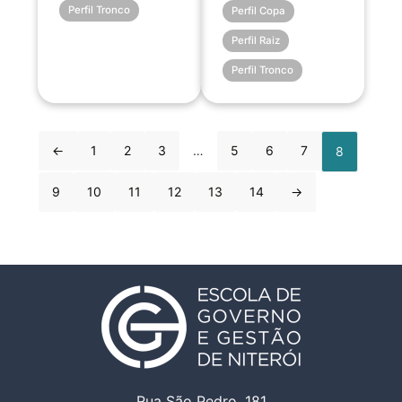
Perfil Tronco
Perfil Copa
Perfil Raiz
Perfil Tronco
←
1
2
3
…
5
6
7
8
9
10
11
12
13
14
→
Rua São Pedro, 181