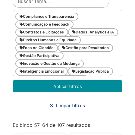
Compliance e Transparência
Comunicação e Feedback
Contratos e Licitações
Dados, Analytics e IA
Direitos Humanos e Equidade
Foco no Cidadão
Gestão para Resultados
Gestão Participativa
Inovação e Gestão da Mudança
Inteligência Emocional
Legislação Pública
Meio Ambiente e Sustentabilidade
Aplicar filtros
Metodologias Ágeis
Orçamento e Finanças
Planejamento Estratégico
Planejamento Urbano/Mobilidade
Saúde
Limpar filtros
Sistemas
SMF
Trabalho em Equipe
Trilha CAC
Exibindo 57–64 de 107 resultados