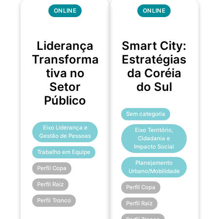
ONLINE
ONLINE
Liderança
Smart City:
Transforma
Estratégias
tiva no
da Coréia
Setor
do Sul
Público
Sem categoria
Eixo Liderança e
Eixo Território,
Gestão de Pessoas
Cidadania e
Impacto Social
Trabalho em Equipe
Planejamento
Perfil Copa
Urbano/Mobilidade
Perfil Raiz
Perfil Copa
Perfil Tronco
Perfil Raiz