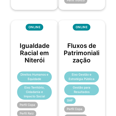
Perfil Tronco
ONLINE
ONLINE
Igualdade
Fluxos de
Racial em
Patrimoniali
Niterói
zação
Direitos Humanos e
Eixo Gestão e
Equidade
Estratégia Pública
Eixo Território,
Gestão para
Cidadania e
Resultados
Impacto Social
SMF
Perfil Copa
Perfil Copa
Perfil Raiz