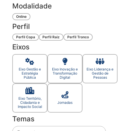
Modalidade
Online
Perfil
Perfil Copa
Perfil Raiz
Perfil Tronco
Eixos
Eixo Gestão e
Eixo Inovação e
Eixo Liderança e
Estratégia
Transformação
Gestão de
Pública
Digital
Pessoas
Eixo Território,
Cidadania e
Jornadas
Impacto Social
Temas