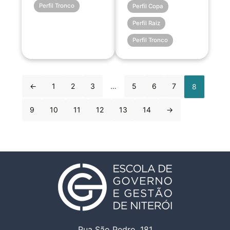
Perfil Tronco
Perfil Copa
Perfil Raiz
Perfil Tronco
←
1
2
3
…
5
6
7
8
9
10
11
12
13
14
→
Rua São Pedro, 181