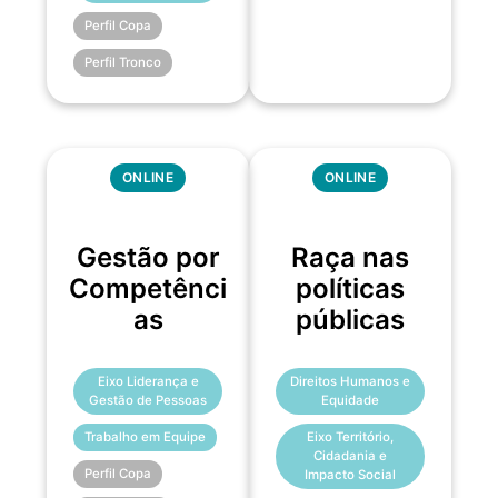
Perfil Copa
Perfil Tronco
ONLINE
ONLINE
Gestão por
Raça nas
Competênci
políticas
as
públicas
Eixo Liderança e
Direitos Humanos e
Gestão de Pessoas
Equidade
Trabalho em Equipe
Eixo Território,
Cidadania e
Perfil Copa
Impacto Social