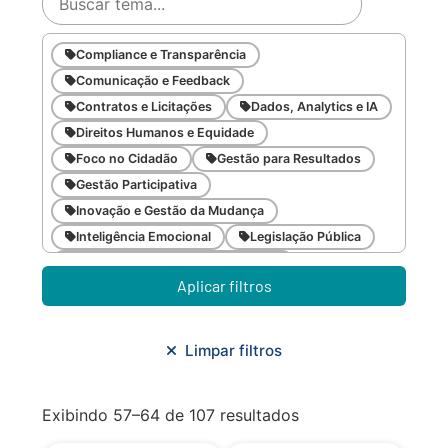
Compliance e Transparência
Comunicação e Feedback
Contratos e Licitações
Dados, Analytics e IA
Direitos Humanos e Equidade
Foco no Cidadão
Gestão para Resultados
Gestão Participativa
Inovação e Gestão da Mudança
Inteligência Emocional
Legislação Pública
Meio Ambiente e Sustentabilidade
Aplicar filtros
Metodologias Ágeis
Orçamento e Finanças
Planejamento Estratégico
Planejamento Urbano/Mobilidade
Saúde
Limpar filtros
Sistemas
SMF
Trabalho em Equipe
Trilha CAC
Exibindo 57–64 de 107 resultados