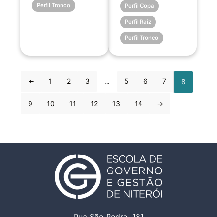
Perfil Tronco
Perfil Copa
Perfil Raiz
Perfil Tronco
←
1
2
3
…
5
6
7
8
9
10
11
12
13
14
→
Rua São Pedro, 181