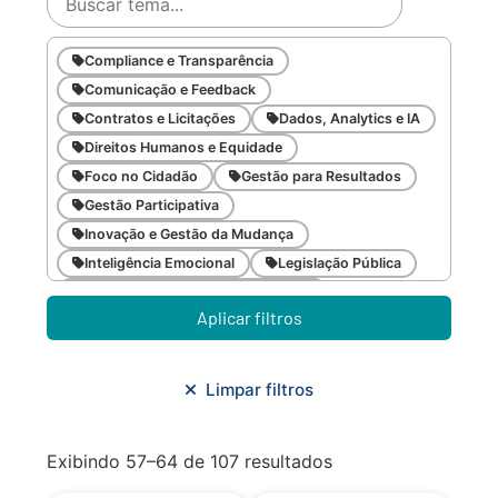
Compliance e Transparência
Comunicação e Feedback
Contratos e Licitações
Dados, Analytics e IA
Direitos Humanos e Equidade
Foco no Cidadão
Gestão para Resultados
Gestão Participativa
Inovação e Gestão da Mudança
Inteligência Emocional
Legislação Pública
Meio Ambiente e Sustentabilidade
Aplicar filtros
Metodologias Ágeis
Orçamento e Finanças
Planejamento Estratégico
Planejamento Urbano/Mobilidade
Saúde
Limpar filtros
Sistemas
SMF
Trabalho em Equipe
Trilha CAC
Exibindo 57–64 de 107 resultados