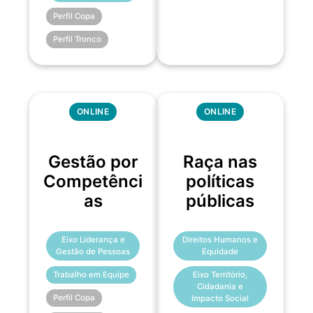
Perfil Copa
Perfil Tronco
ONLINE
ONLINE
Gestão por
Raça nas
Competênci
políticas
as
públicas
Eixo Liderança e
Direitos Humanos e
Gestão de Pessoas
Equidade
Trabalho em Equipe
Eixo Território,
Cidadania e
Perfil Copa
Impacto Social