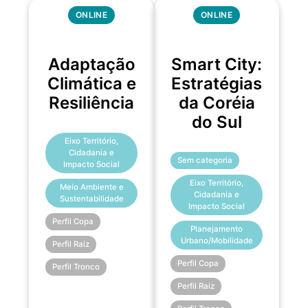
ONLINE
ONLINE
Adaptação
Smart City:
Climática e
Estratégias
Resiliência
da Coréia
do Sul
Eixo Território,
Cidadania e
Sem categoria
Impacto Social
Eixo Território,
Meio Ambiente e
Cidadania e
Sustentabilidade
Impacto Social
Perfil Copa
Planejamento
Urbano/Mobilidade
Perfil Raiz
Perfil Copa
Perfil Tronco
Perfil Raiz