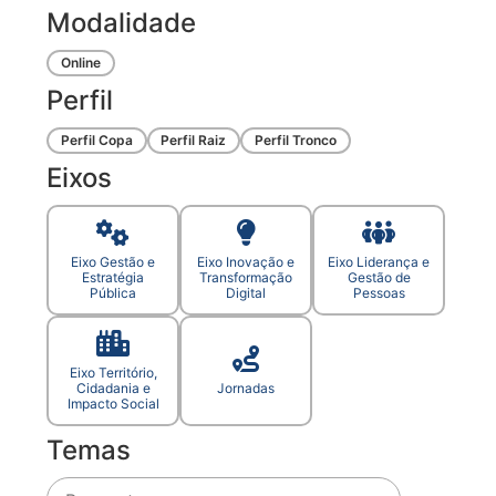
Modalidade
Online
Perfil
Perfil Copa
Perfil Raiz
Perfil Tronco
Eixos
Eixo Gestão e
Eixo Inovação e
Eixo Liderança e
Estratégia
Transformação
Gestão de
Pública
Digital
Pessoas
Eixo Território,
Cidadania e
Jornadas
Impacto Social
Temas