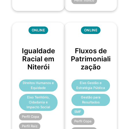
Perfil Tronco
ONLINE
ONLINE
Igualdade
Fluxos de
Racial em
Patrimoniali
Niterói
zação
Direitos Humanos e
Eixo Gestão e
Equidade
Estratégia Pública
Eixo Território,
Gestão para
Cidadania e
Resultados
Impacto Social
SMF
Perfil Copa
Perfil Copa
Perfil Raiz