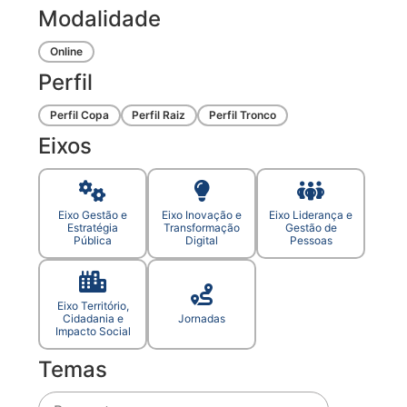
Modalidade
Online
Perfil
Perfil Copa
Perfil Raiz
Perfil Tronco
Eixos
Eixo Gestão e
Eixo Inovação e
Eixo Liderança e
Estratégia
Transformação
Gestão de
Pública
Digital
Pessoas
Eixo Território,
Cidadania e
Jornadas
Impacto Social
Temas