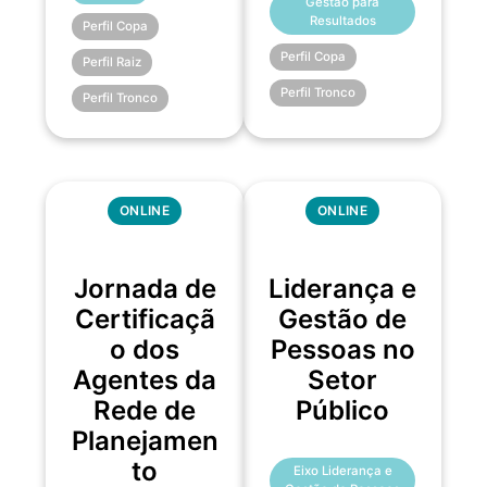
Gestão para
Resultados
Perfil Copa
Perfil Copa
Perfil Raiz
Perfil Tronco
Perfil Tronco
ONLINE
ONLINE
Jornada de
Liderança e
Certificaçã
Gestão de
o dos
Pessoas no
Agentes da
Setor
Rede de
Público
Planejamen
to
Eixo Liderança e