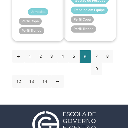
Gestão de Pessoas
Trabalho em Equipe
Jornadas
Perfil Copa
Perfil Copa
Perfil Tronco
Perfil Tronco
←
1
2
3
4
5
7
8
6
9
…
12
13
14
→