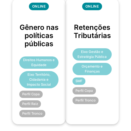
ONLINE
ONLINE
Gênero nas
Retenções
políticas
Tributárias
públicas
Eixo Gestão e
Estratégia Pública
Direitos Humanos e
Equidade
Orçamento e
Finanças
Eixo Território,
Cidadania e
SMF
Impacto Social
Perfil Copa
Perfil Copa
Perfil Tronco
Perfil Raiz
Perfil Tronco