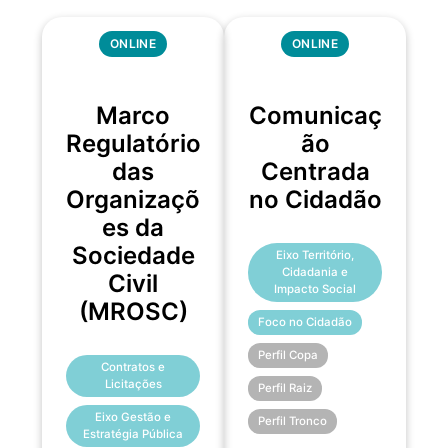
ONLINE
ONLINE
Marco
Comunicaç
Regulatório
ão
das
Centrada
Organizaçõ
no Cidadão
es da
Sociedade
Eixo Território,
Cidadania e
Civil
Impacto Social
(MROSC)
Foco no Cidadão
Perfil Copa
Contratos e
Licitações
Perfil Raiz
Eixo Gestão e
Perfil Tronco
Estratégia Pública