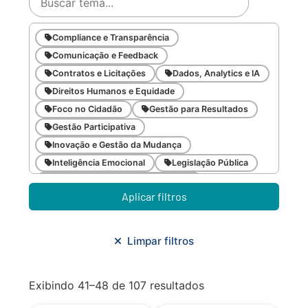
Compliance e Transparência
Comunicação e Feedback
Contratos e Licitações
Dados, Analytics e IA
Direitos Humanos e Equidade
Foco no Cidadão
Gestão para Resultados
Gestão Participativa
Inovação e Gestão da Mudança
Inteligência Emocional
Legislação Pública
Meio Ambiente e Sustentabilidade
Aplicar filtros
Metodologias Ágeis
Orçamento e Finanças
Planejamento Estratégico
Planejamento Urbano/Mobilidade
Saúde
Limpar filtros
Sistemas
SMF
Trabalho em Equipe
Trilha CAC
Exibindo 41–48 de 107 resultados