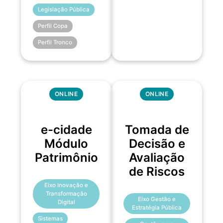
Legislação Pública
Perfil Copa
Perfil Tronco
ONLINE
ONLINE
e-cidade
Tomada de
Módulo
Decisão e
Patrimônio
Avaliação
de Riscos
Eixo Inovação e
Transformação
Eixo Gestão e
Digital
Estratégia Pública
Sistemas