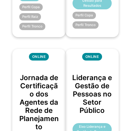
Gestão para
Resultados
Perfil Copa
Perfil Copa
Perfil Raiz
Perfil Tronco
Perfil Tronco
ONLINE
ONLINE
Jornada de
Liderança e
Certificaçã
Gestão de
o dos
Pessoas no
Agentes da
Setor
Rede de
Público
Planejamen
to
Eixo Liderança e