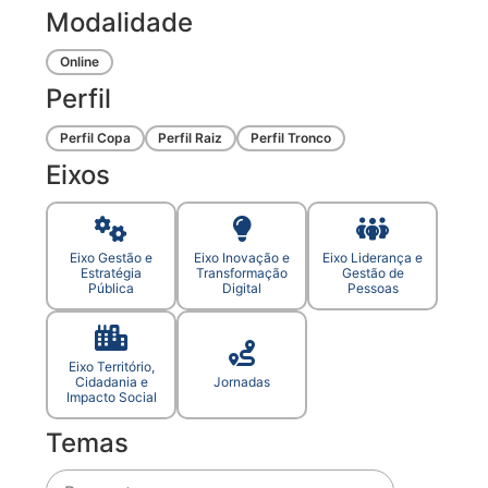
Modalidade
Online
Perfil
Perfil Copa
Perfil Raiz
Perfil Tronco
Eixos
Eixo Gestão e
Eixo Inovação e
Eixo Liderança e
Estratégia
Transformação
Gestão de
Pública
Digital
Pessoas
Eixo Território,
Cidadania e
Jornadas
Impacto Social
Temas