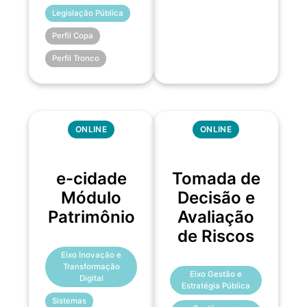
Legislação Pública
Perfil Copa
Perfil Tronco
ONLINE
ONLINE
e-cidade
Tomada de
Módulo
Decisão e
Patrimônio
Avaliação
de Riscos
Eixo Inovação e
Transformação
Eixo Gestão e
Digital
Estratégia Pública
Sistemas