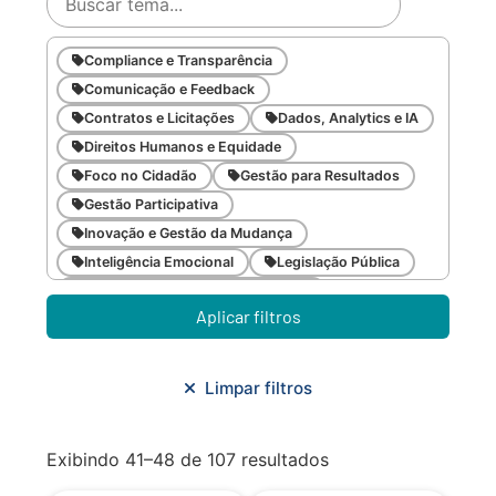
Compliance e Transparência
Comunicação e Feedback
Contratos e Licitações
Dados, Analytics e IA
Direitos Humanos e Equidade
Foco no Cidadão
Gestão para Resultados
Gestão Participativa
Inovação e Gestão da Mudança
Inteligência Emocional
Legislação Pública
Meio Ambiente e Sustentabilidade
Aplicar filtros
Metodologias Ágeis
Orçamento e Finanças
Planejamento Estratégico
Planejamento Urbano/Mobilidade
Saúde
Limpar filtros
Sistemas
SMF
Trabalho em Equipe
Trilha CAC
Exibindo 41–48 de 107 resultados