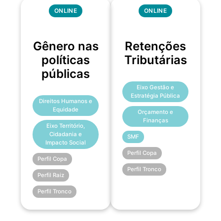
ONLINE
ONLINE
Gênero nas
Retenções
políticas
Tributárias
públicas
Eixo Gestão e
Estratégia Pública
Direitos Humanos e
Equidade
Orçamento e
Finanças
Eixo Território,
Cidadania e
SMF
Impacto Social
Perfil Copa
Perfil Copa
Perfil Tronco
Perfil Raiz
Perfil Tronco