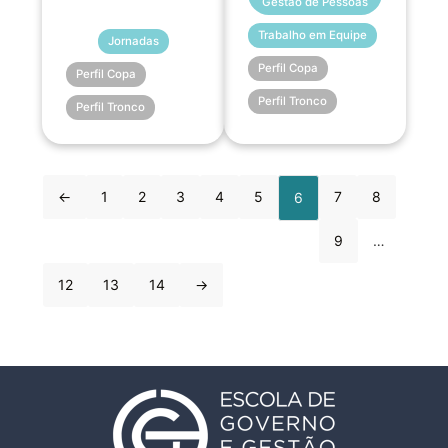
Gestão de Pessoas
Trabalho em Equipe
Jornadas
Perfil Copa
Perfil Copa
Perfil Tronco
Perfil Tronco
←
1
2
3
4
5
7
8
6
9
…
12
13
14
→