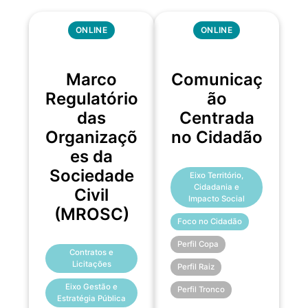
ONLINE
ONLINE
Marco
Comunicaç
Regulatório
ão
das
Centrada
Organizaçõ
no Cidadão
es da
Sociedade
Eixo Território,
Cidadania e
Civil
Impacto Social
(MROSC)
Foco no Cidadão
Perfil Copa
Contratos e
Licitações
Perfil Raiz
Eixo Gestão e
Perfil Tronco
Estratégia Pública