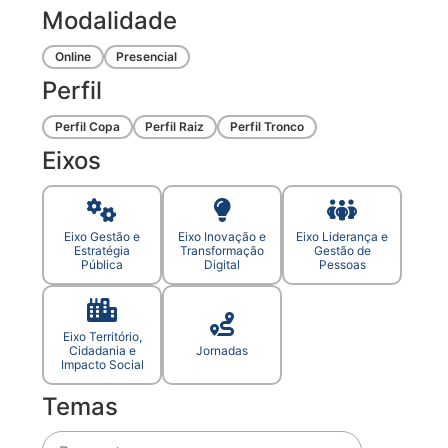
Modalidade
Online
Presencial
Perfil
Perfil Copa
Perfil Raiz
Perfil Tronco
Eixos
Eixo Gestão e
Eixo Inovação e
Eixo Liderança e
Estratégia
Transformação
Gestão de
Pública
Digital
Pessoas
Eixo Território,
Cidadania e
Jornadas
Impacto Social
Temas