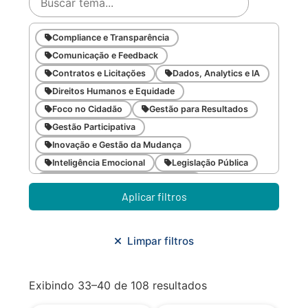
Compliance e Transparência
Comunicação e Feedback
Contratos e Licitações
Dados, Analytics e IA
Direitos Humanos e Equidade
Foco no Cidadão
Gestão para Resultados
Gestão Participativa
Inovação e Gestão da Mudança
Inteligência Emocional
Legislação Pública
Meio Ambiente e Sustentabilidade
Aplicar filtros
Metodologias Ágeis
Orçamento e Finanças
Planejamento Estratégico
Planejamento Urbano/Mobilidade
Saúde
Limpar filtros
Sistemas
SMF
Trabalho em Equipe
Trilha CAC
Exibindo 33–40 de 108 resultados