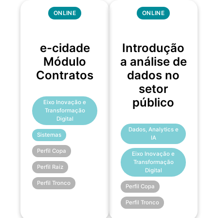
ONLINE
ONLINE
e-cidade
Introdução
Módulo
a análise de
Contratos
dados no
setor
público
Eixo Inovação e
Transformação
Digital
Dados, Analytics e
Sistemas
IA
Perfil Copa
Eixo Inovação e
Transformação
Perfil Raiz
Digital
Perfil Tronco
Perfil Copa
Perfil Tronco