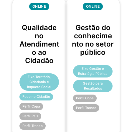
ONLINE
ONLINE
Qualidade
Gestão do
no
conhecime
Atendiment
nto no setor
o ao
público
Cidadão
Eixo Gestão e
Estratégia Pública
Eixo Território,
Cidadania e
Gestão para
Impacto Social
Resultados
Foco no Cidadão
Perfil Copa
Perfil Copa
Perfil Tronco
Perfil Raiz
Perfil Tronco