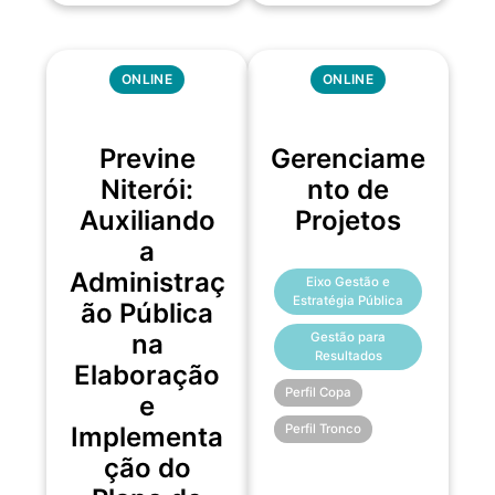
ONLINE
ONLINE
Previne
Gerenciame
Niterói:
nto de
Auxiliando
Projetos
a
Administraç
Eixo Gestão e
Estratégia Pública
ão Pública
na
Gestão para
Resultados
Elaboração
Perfil Copa
e
Perfil Tronco
Implementa
ção do