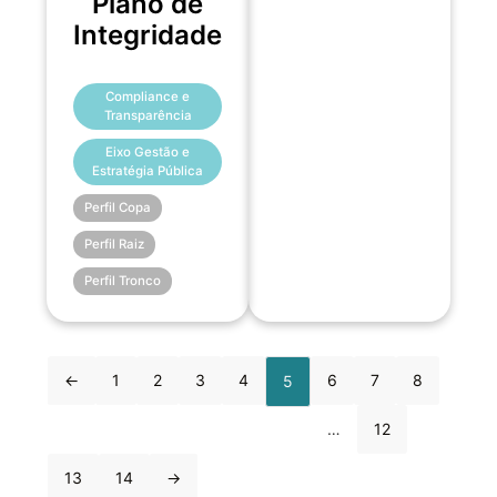
Plano de
Integridade
Compliance e
Transparência
Eixo Gestão e
Estratégia Pública
Perfil Copa
Perfil Raiz
Perfil Tronco
←
1
2
3
4
6
7
8
5
…
12
13
14
→