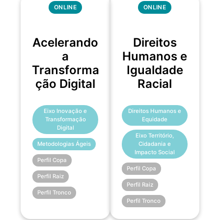
ONLINE
ONLINE
Acelerando
Direitos
a
Humanos e
Transforma
Igualdade
ção Digital
Racial
Eixo Inovação e
Direitos Humanos e
Transformação
Equidade
Digital
Eixo Território,
Metodologias Ágeis
Cidadania e
Impacto Social
Perfil Copa
Perfil Copa
Perfil Raiz
Perfil Raiz
Perfil Tronco
Perfil Tronco