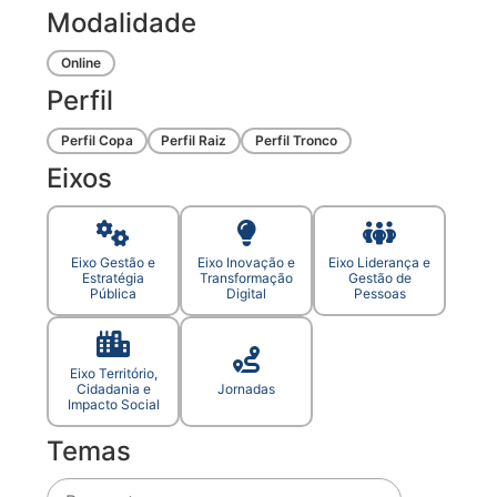
Modalidade
Online
Perfil
Perfil Copa
Perfil Raiz
Perfil Tronco
Eixos
Eixo Gestão e
Eixo Inovação e
Eixo Liderança e
Estratégia
Transformação
Gestão de
Pública
Digital
Pessoas
Eixo Território,
Cidadania e
Jornadas
Impacto Social
Temas