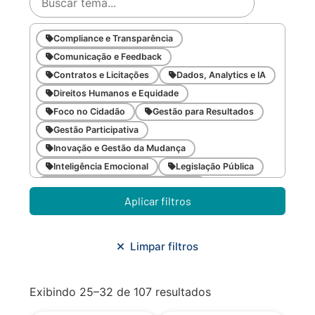
Compliance e Transparência
Comunicação e Feedback
Contratos e Licitações
Dados, Analytics e IA
Direitos Humanos e Equidade
Foco no Cidadão
Gestão para Resultados
Gestão Participativa
Inovação e Gestão da Mudança
Inteligência Emocional
Legislação Pública
Meio Ambiente e Sustentabilidade
Aplicar filtros
Metodologias Ágeis
Orçamento e Finanças
Planejamento Estratégico
Planejamento Urbano/Mobilidade
Saúde
Limpar filtros
Sistemas
SMF
Trabalho em Equipe
Trilha CAC
Exibindo 25–32 de 107 resultados