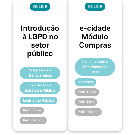
ONLINE
ONLINE
Introdução
e-cidade
à LGPD no
Módulo
setor
Compras
público
Eixo Inovação e
Transformação
Compliance e
Digital
Transparência
Sistemas
Eixo Gestão e
Estratégia Pública
Perfil Copa
Legislação Pública
Perfil Raiz
Perfil Copa
Perfil Tronco
Perfil Tronco