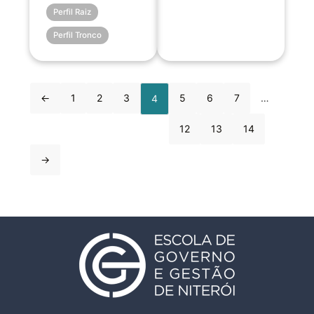
Perfil Raiz
Perfil Tronco
←
1
2
3
5
6
7
…
4
12
13
14
→